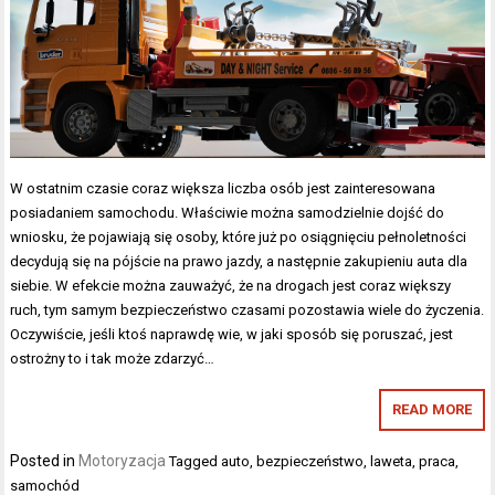
W ostatnim czasie coraz większa liczba osób jest zainteresowana
posiadaniem samochodu. Właściwie można samodzielnie dojść do
wniosku, że pojawiają się osoby, które już po osiągnięciu pełnoletności
decydują się na pójście na prawo jazdy, a następnie zakupieniu auta dla
siebie. W efekcie można zauważyć, że na drogach jest coraz większy
ruch, tym samym bezpieczeństwo czasami pozostawia wiele do życzenia.
Oczywiście, jeśli ktoś naprawdę wie, w jaki sposób się poruszać, jest
ostrożny to i tak może zdarzyć…
READ MORE
Posted in
Motoryzacja
Tagged
auto
,
bezpieczeństwo
,
laweta
,
praca
,
samochód