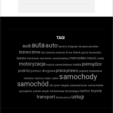
TAGI
auta
auto
audi
bariery drogowe
bezpieczeństwo
biznes
bmw
dla dziecka
dziecko
firma
fotelik
garaż
kosmetyki
mercedes
laweta
miłość
mechanik
mechanik samochodowy
moda
motoryzacja
pieniądze
nauka
myjnia samochodowa
prawo
praca
podróż
pomoc drogowa
projekty budowlane
samochody
reklama
rodzina
rower
salon
samochód
skrzynie biegów
sprowadzanie samochodów
toyota
telefon
sprzątanie
szkoła
słupki kilometrowe
technologia
usługi
transport
tłumaczenia