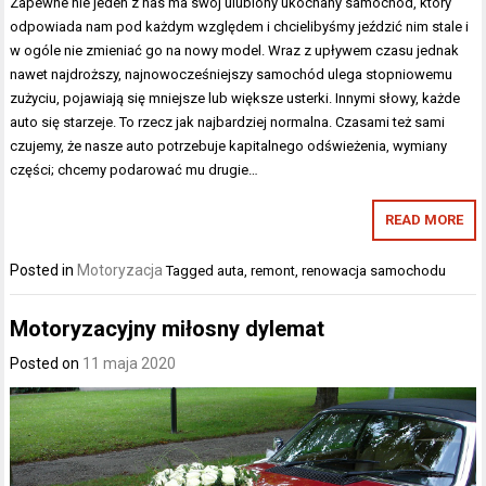
Zapewne nie jeden z nas ma swój ulubiony ukochany samochód, który
odpowiada nam pod każdym względem i chcielibyśmy jeździć nim stale i
w ogóle nie zmieniać go na nowy model. Wraz z upływem czasu jednak
nawet najdroższy, najnowocześniejszy samochód ulega stopniowemu
zużyciu, pojawiają się mniejsze lub większe usterki. Innymi słowy, każde
auto się starzeje. To rzecz jak najbardziej normalna. Czasami też sami
czujemy, że nasze auto potrzebuje kapitalnego odświeżenia, wymiany
części; chcemy podarować mu drugie…
READ MORE
Posted in
Motoryzacja
Tagged
auta
,
remont
,
renowacja samochodu
Motoryzacyjny miłosny dylemat
Posted on
11 maja 2020