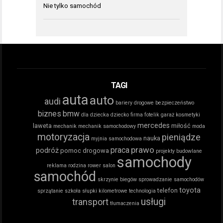
Nie tylko samochód
TAGI
auta
auto
audi
bariery drogowe
bezpieczeństwo
biznes
bmw
dla dziecka
dziecko
firma
fotelik
garaż
kosmetyki
mercedes
laweta
miłość
mechanik
mechanik samochodowy
moda
motoryzacja
pieniądze
nauka
myjnia samochodowa
prawo
praca
podróż
pomoc drogowa
projekty budowlane
samochody
reklama
rodzina
rower
salon
samochód
skrzynie biegów
sprowadzanie samochodów
toyota
telefon
sprzątanie
szkoła
słupki kilometrowe
technologia
usługi
transport
tłumaczenia