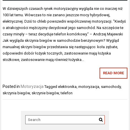
W dzisiejszych czasach rynek motoryzacyjny wygląda nie co inaczej niż
100 lat temu. Wówczas to nie zanano jeszcze mocy hybrydowej,
elektrycznej. Dziś to chleb powszedni współczesnej motoryzacji. ”Kiedyś
o atrakcyjności mężczyzny decydował jego samochód. Na szczęście te
czasy minęły – teraz decyduje telefon komórkowy.” – Andrzej Majewski
Jak wygląda skrzynia biegów w samochodzie benzynowym? Wygląd
manualnej skrzyni biegów przedstawia się następująco: koła zębate,
odpowiedni dobór łożysk tocznych, zastosowanie mają łożyska
stożkowe, zastosowanie mają również łożyska…
READ MORE
Posted in
Motoryzacja
Tagged
elektronika
,
motoryzacja
,
samochody
,
skrzynia biegów
,
skrzynie biegów
,
telefon