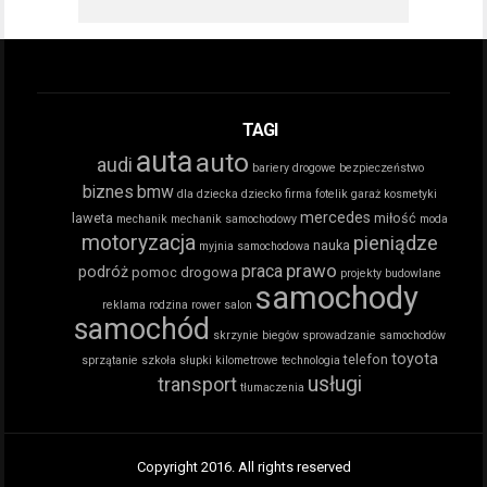
TAGI
auta
auto
audi
bariery drogowe
bezpieczeństwo
biznes
bmw
dla dziecka
dziecko
firma
fotelik
garaż
kosmetyki
mercedes
laweta
miłość
mechanik
mechanik samochodowy
moda
motoryzacja
pieniądze
nauka
myjnia samochodowa
prawo
praca
podróż
pomoc drogowa
projekty budowlane
samochody
reklama
rodzina
rower
salon
samochód
skrzynie biegów
sprowadzanie samochodów
toyota
telefon
sprzątanie
szkoła
słupki kilometrowe
technologia
usługi
transport
tłumaczenia
Copyright 2016. All rights reserved