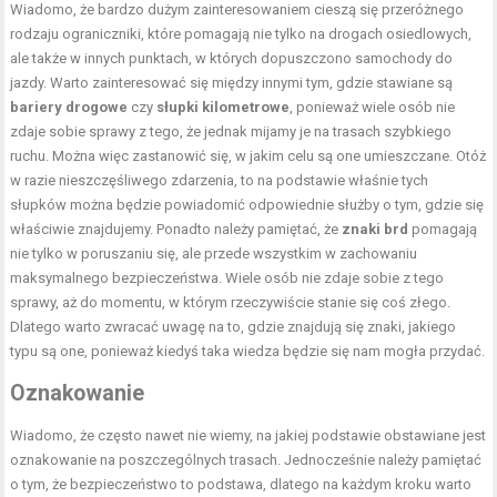
Wiadomo, że bardzo dużym zainteresowaniem cieszą się przeróżnego
rodzaju ograniczniki, które pomagają nie tylko na drogach osiedlowych,
ale także w innych punktach, w których dopuszczono samochody do
jazdy. Warto zainteresować się między innymi tym, gdzie stawiane są
bariery drogowe
czy
słupki kilometrowe
, ponieważ wiele osób nie
zdaje sobie sprawy z tego, że jednak mijamy je na trasach szybkiego
ruchu. Można więc zastanowić się, w jakim celu są one umieszczane. Otóż
w razie nieszczęśliwego zdarzenia, to na podstawie właśnie tych
słupków można będzie powiadomić odpowiednie służby o tym, gdzie się
właściwie znajdujemy. Ponadto należy pamiętać, że
znaki brd
pomagają
nie tylko w poruszaniu się, ale przede wszystkim w zachowaniu
maksymalnego bezpieczeństwa. Wiele osób nie zdaje sobie z tego
sprawy, aż do momentu, w którym rzeczywiście stanie się coś złego.
Dlatego warto zwracać uwagę na to, gdzie znajdują się znaki, jakiego
typu są one, ponieważ kiedyś taka wiedza będzie się nam mogła przydać.
Oznakowanie
Wiadomo, że często nawet nie wiemy, na jakiej podstawie obstawiane jest
oznakowanie na poszczególnych trasach. Jednocześnie należy pamiętać
o tym, że bezpieczeństwo to podstawa, dlatego na każdym kroku warto