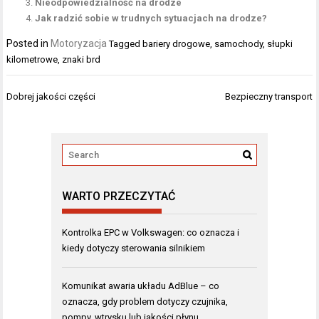
Nieodpowiedzialność na drodze
Jak radzić sobie w trudnych sytuacjach na drodze?
Posted in
Motoryzacja
Tagged
bariery drogowe
,
samochody
,
słupki
kilometrowe
,
znaki brd
Nawigacja
Dobrej jakości części
Bezpieczny transport
wpisu
WARTO PRZECZYTAĆ
Kontrolka EPC w Volkswagen: co oznacza i
kiedy dotyczy sterowania silnikiem
Komunikat awaria układu AdBlue – co
oznacza, gdy problem dotyczy czujnika,
pompy, wtrysku lub jakości płynu