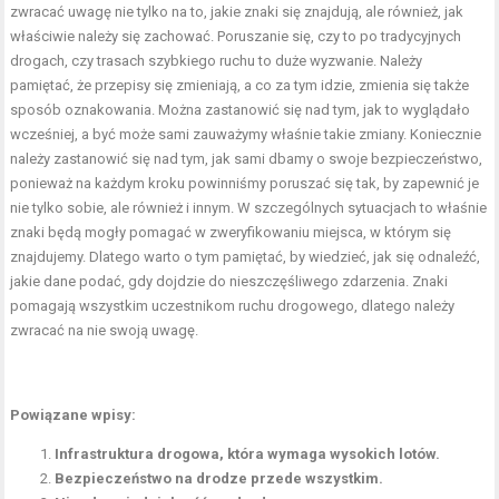
zwracać uwagę nie tylko na to, jakie znaki się znajdują, ale również, jak
właściwie należy się zachować. Poruszanie się, czy to po tradycyjnych
drogach, czy trasach szybkiego ruchu to duże wyzwanie. Należy
pamiętać, że przepisy się zmieniają, a co za tym idzie, zmienia się także
sposób oznakowania. Można zastanowić się nad tym, jak to wyglądało
wcześniej, a być może sami zauważymy właśnie takie zmiany. Koniecznie
należy zastanowić się nad tym, jak sami dbamy o swoje bezpieczeństwo,
ponieważ na każdym kroku powinniśmy poruszać się tak, by zapewnić je
nie tylko sobie, ale również i innym. W szczególnych sytuacjach to właśnie
znaki będą mogły pomagać w zweryfikowaniu miejsca, w którym się
znajdujemy. Dlatego warto o tym pamiętać, by wiedzieć, jak się odnaleźć,
jakie dane podać, gdy dojdzie do nieszczęśliwego zdarzenia. Znaki
pomagają wszystkim uczestnikom ruchu drogowego, dlatego należy
zwracać na nie swoją uwagę.
Powiązane wpisy:
Infrastruktura drogowa, która wymaga wysokich lotów.
Bezpieczeństwo na drodze przede wszystkim.