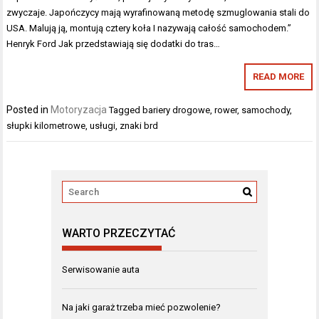
zwyczaje. Japończycy mają wyrafinowaną metodę szmuglowania stali do
USA. Malują ją, montują cztery koła I nazywają całość samochodem.”
Henryk Ford Jak przedstawiają się dodatki do tras…
READ MORE
Posted in
Motoryzacja
Tagged
bariery drogowe
,
rower
,
samochody
,
słupki kilometrowe
,
usługi
,
znaki brd
WARTO PRZECZYTAĆ
Serwisowanie auta
Na jaki garaż trzeba mieć pozwolenie?