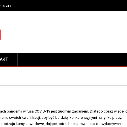
e rozruch nie działa – co sprawdzić w układzie zasilania i zapłonu
TAKT
ach pandemii wirusa COVID-19 jest trudnym zadaniem. Dlatego coraz więcej
ienie swoich kwalifikacji, aby być bardziej konkurencyjnymi na rynku pracy.
go rodzaju kursy zawodowe, dające potrzebne uprawnienia do wykonywania