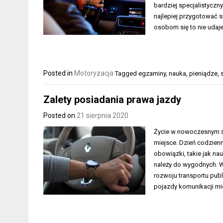
bardziej specjalistyczn
najlepiej przygotować 
osobom się to nie udaje
Posted in
Motoryzacja
Tagged
egzaminy
,
nauka
,
pieniądze
,
Zalety posiadania prawa jazdy
Posted on
21 sierpnia 2020
Życie w nowoczesnym ś
miejsce. Dzień codzien
obowiązki, takie jak n
należy do wygodnych. W
rozwoju transportu publ
pojazdy komunikacji mi