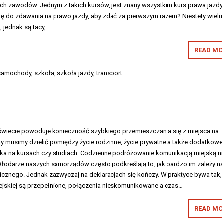
ych zawodów. Jednym z takich kursów, jest znany wszystkim kurs prawa jazdy
się do zdawania na prawo jazdy, aby zdać za pierwszym razem? Niestety wiel
, jednak są tacy,…
READ MO
samochody
,
szkoła
,
szkoła jazdy
,
transport
wiecie powoduje konieczność szybkiego przemieszczania się z miejsca na
ny musimy dzielić pomiędzy życie rodzinne, życie prywatne a także dodatkow
auka na kursach czy studiach. Codzienne podróżowanie komunikacją miejską n
łodarze naszych samorządów często podkreślają to, jak bardzo im zależy n
icznego. Jednak zazwyczaj na deklaracjach się kończy. W praktyce bywa tak,
ejskiej są przepełnione, połączenia nieskomunikowane a czas…
READ MO