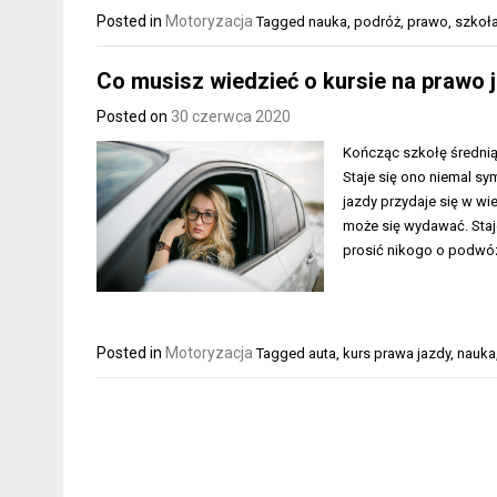
Posted in
Motoryzacja
Tagged
nauka
,
podróż
,
prawo
,
szkoł
Co musisz wiedzieć o kursie na prawo 
Posted on
30 czerwca 2020
Kończąc szkołę średnią 
Staje się ono niemal sy
jazdy przydaje się w wi
może się wydawać. Staj
prosić nikogo o podwóz
Posted in
Motoryzacja
Tagged
auta
,
kurs prawa jazdy
,
nauka