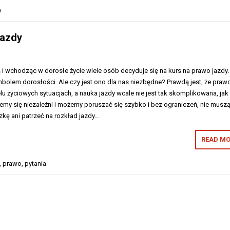
a
jazdy
i wchodząc w dorosłe życie wiele osób decyduje się na kurs na prawo jazdy.
mbolem dorosłości. Ale czy jest ono dla nas niezbędne? Prawdą jest, że praw
elu życiowych sytuacjach, a nauka jazdy wcale nie jest tak skomplikowana, jak
emy się niezależni i możemy poruszać się szybko i bez ograniczeń, nie musz
kę ani patrzeć na rozkład jazdy…
READ MO
,
prawo
,
pytania