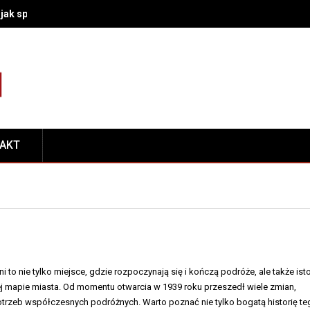
– jak sprawdzić, czy winny jest akumulator, rozrusznik czy połączeni
TAKT
to nie tylko miejsce, gdzie rozpoczynają się i kończą podróże, ale także ist
j mapie miasta. Od momentu otwarcia w 1939 roku przeszedł wiele zmian,
trzeb współczesnych podróżnych. Warto poznać nie tylko bogatą historię te