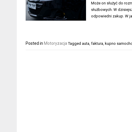
Może on służyć do rozm
służbowych. W dzisiejs
odpowiedni zakup. W j
Posted in
Motoryzacja
Tagged
auta
,
faktura
,
kupno samocho