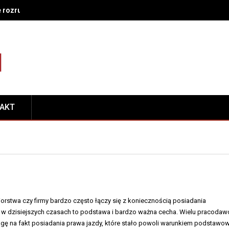
e rozruch nie działa – co sprawdzić w układzie zasilania i zapłonu
TAKT
orstwa czy firmy bardzo często łączy się z koniecznością posiadania
w dzisiejszych czasach to podstawa i bardzo ważna cecha. Wielu pracoda
ę na fakt posiadania prawa jazdy, które stało powoli warunkiem podstawo