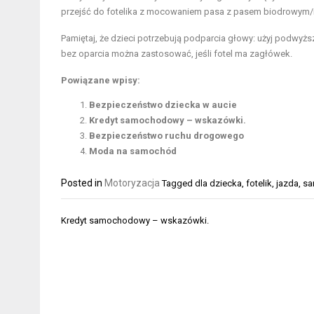
przejść do fotelika z mocowaniem pasa z pasem biodrowy
Pamiętaj, że dzieci potrzebują podparcia głowy: użyj podwyż
bez oparcia można zastosować, jeśli fotel ma zagłówek.
Powiązane wpisy:
Bezpieczeństwo dziecka w aucie
Kredyt samochodowy – wskazówki.
Bezpieczeństwo ruchu drogowego
Moda na samochód
Posted in
Motoryzacja
Tagged
dla dziecka
,
fotelik
,
jazda
,
sa
Nawigacja
Kredyt samochodowy – wskazówki.
wpisu