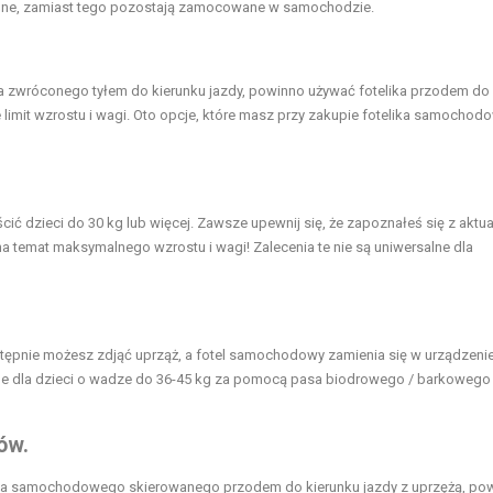
ośne, zamiast tego pozostają zamocowane w samochodzie.
a zwróconego tyłem do kierunku jazdy, powinno używać fotelika przodem do
ie limit wzrostu i wagi. Oto opcje, które masz przy zakupie fotelika samocho
ić dzieci do 30 kg lub więcej. Zawsze upewnij się, że zapoznałeś się z aktu
a temat maksymalnego wzrostu i wagi! Zalecenia te nie są uniwersalne dla
astępnie możesz zdjąć uprząż, a fotel samochodowy zamienia się w urządzeni
e dla dzieci o wadze do 36-45 kg za pomocą pasa biodrowego / barkowego
ów.
ika samochodowego skierowanego przodem do kierunku jazdy z uprzężą, po