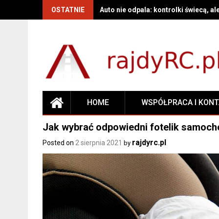
OSTATNIE
Auto nie odpala: kontrolki świecą, al
HOME
WSPÓŁPRACA I KON
Jak wybrać odpowiedni fotelik samoc
rajdyrc.pl
Posted on
2 sierpnia 2021
by