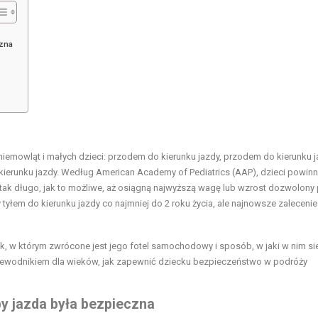
czna
iemowląt i małych dzieci: przodem do kierunku jazdy, przodem do kierunku 
o kierunku jazdy. Według American Academy of Pediatrics (AAP), dzieci powin
ak długo, jak to możliwe, aż osiągną najwyższą wagę lub wzrost dozwolony
 tyłem do kierunku jazdy co najmniej do 2 roku życia, ale najnowsze zaleceni
, w którym zwrócone jest jego fotel samochodowy i sposób, w jaki w nim sie
rzewodnikiem dla wieków, jak zapewnić dziecku bezpieczeństwo w podróży
y jazda była bezpieczna