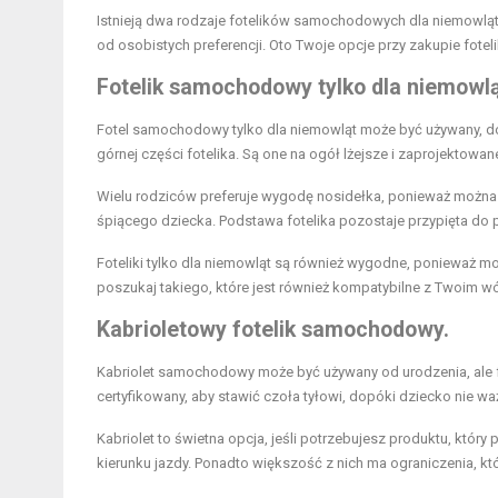
Istnieją dwa rodzaje fotelików samochodowych dla niemowląt i
od osobistych preferencji. Oto Twoje opcje przy zakupie fo
Fotelik samochodowy tylko dla niemowlą
Fotel samochodowy tylko dla niemowląt może być używany, dop
górnej części fotelika. Są one na ogół lżejsze i zaprojektowa
Wielu rodziców preferuje wygodę nosidełka, ponieważ można
śpiącego dziecka. Podstawa fotelika pozostaje przypięta do p
Foteliki tylko dla niemowląt są również wygodne, ponieważ m
poszukaj takiego, które jest również kompatybilne z Twoim w
Kabrioletowy fotelik samochodowy.
Kabriolet samochodowy może być używany od urodzenia, ale fot
certyfikowany, aby stawić czoła tyłowi, dopóki dziecko nie wa
Kabriolet to świetna opcja, jeśli potrzebujesz produktu, któr
kierunku jazdy. Ponadto większość z nich ma ograniczenia, któ