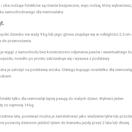
 oba rodzaje fotelików są równie bezpieczne, więc rodzaj, który wybierzesz,
telika samochodowego dla niemowlaka:
t.
óki dziecko nie waży 9 kg lub jego głowa znajduje się w odległości 2,5 cm
ne do przenoszenia.
 je wyjąć z samochodu bez konieczności odpinania pasów i ewentualnego b
ojazdu; nosidło po prostu zatrzaskuje się i wysuwa z podstawy.
ożna je założyć na podstawę wózka. Dlatego kupując nosidełko dla niemowląt
ózkiem.
eliki tylko dla niemowląt lepiej pasują do małych dzieci. Wybierz jeden
ży co najmniej 14 kg.
y przetrwa lata, ponieważ można je zainstalować jako siedzenie tylne lub przo
re pozwolą dzieciom jeździć tyłem do kierunku jazdy przez 2 lata lub dłużej.