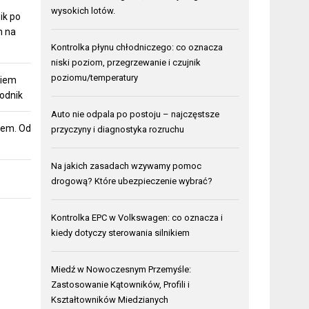
wysokich lotów.
ik po
h na
Kontrolka płynu chłodniczego: co oznacza
niski poziom, przegrzewanie i czujnik
poziomu/temperatury
niem
odnik
Auto nie odpala po postoju – najczęstsze
dem. Od
przyczyny i diagnostyka rozruchu
Na jakich zasadach wzywamy pomoc
drogową? Które ubezpieczenie wybrać?
Kontrolka EPC w Volkswagen: co oznacza i
kiedy dotyczy sterowania silnikiem
Miedź w Nowoczesnym Przemyśle:
Zastosowanie Kątowników, Profili i
Kształtowników Miedzianych