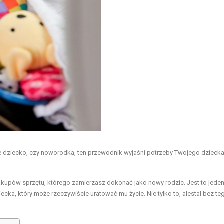
ne dziecko, czy noworodka, ten przewodnik wyjaśni potrzeby Twojego dzieck
akupów sprzętu, którego zamierzasz dokonać jako nowy rodzic. Jest to jeden
ecka, który może rzeczywiście uratować mu życie. Nie tylko to, alestal bez te