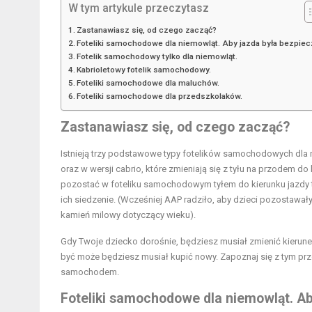
W tym artykule przeczytasz
Zastanawiasz się, od czego zacząć?
Foteliki samochodowe dla niemowląt. Aby jazda była bezpie
Fotelik samochodowy tylko dla niemowląt.
Kabrioletowy fotelik samochodowy.
Foteliki samochodowe dla maluchów.
Foteliki samochodowe dla przedszkolaków.
Zastanawiasz się, od czego zacząć?
Istnieją trzy podstawowe typy fotelików samochodowych dla n
oraz w wersji cabrio, które zmieniają się z tyłu na przodem d
pozostać w foteliku samochodowym tyłem do kierunku jazdy t
ich siedzenie. (Wcześniej AAP radziło, aby dzieci pozostawały
kamień milowy dotyczący wieku).
Gdy Twoje dziecko dorośnie, będziesz musiał zmienić kierunek
być może będziesz musiał kupić nowy. Zapoznaj się z tym p
samochodem.
Foteliki samochodowe dla niemowląt. Ab