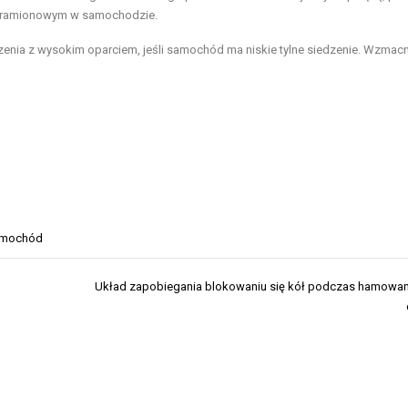
m/ramionowym w samochodzie.
szenia z wysokim oparciem, jeśli samochód ma niskie tylne siedzenie. Wzmac
mochód
Układ zapobiegania blokowaniu się kół podczas hamowan