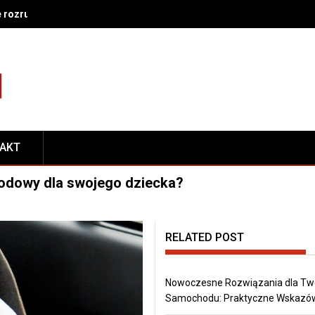
e rozruch nie działa – co sprawdzić w układzie zasilania i zapłonu
TAKT
hodowy dla swojego dziecka?
RELATED POST
Nowoczesne Rozwiązania dla Tw
Samochodu: Praktyczne Wskazó