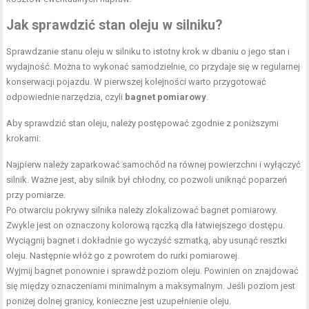
Jak sprawdzić stan oleju w silniku?
Sprawdzanie stanu oleju w silniku to istotny krok w dbaniu o jego stan i
wydajność. Można to wykonać samodzielnie, co przydaje się w regularnej
konserwacji pojazdu. W pierwszej kolejności warto przygotować
odpowiednie narzędzia, czyli
bagnet pomiarowy
.
Aby sprawdzić stan oleju, należy postępować zgodnie z poniższymi
krokami:
Najpierw należy zaparkować
samochód
na równej powierzchni i wyłączyć
silnik. Ważne jest, aby silnik był chłodny, co pozwoli uniknąć poparzeń
przy pomiarze.
Po otwarciu pokrywy silnika należy zlokalizować bagnet pomiarowy.
Zwykle jest on oznaczony kolorową rączką dla łatwiejszego dostępu.
Wyciągnij bagnet i dokładnie go wyczyść szmatką, aby usunąć resztki
oleju. Następnie włóż go z powrotem do rurki pomiarowej.
Wyjmij bagnet ponownie i sprawdź poziom oleju. Powinien on znajdować
się między oznaczeniami minimalnym a maksymalnym. Jeśli poziom jest
poniżej dolnej granicy, konieczne jest uzupełnienie oleju.