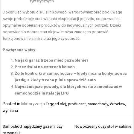
syntetycznych
Dokonując wyboru oleju silnikowego, warto również brać pod uwagę
swoje preferencje oraz warunki eksploatacji pojazdu, co pozwoli na
optymalne dobieranie produktów do indywidualnych potrzeb. Dzięki
odpowiednio dobranemu olejowi można znacząco poprawić
funkcjonowanie silnika oraz jego żywotność.
Powiązane wpisy:
Na jaki garaż trzeba mieć pozwolenie?
Przez świat na czterech kołach
Żółte kontrolki w samochodzie – kiedy można kontynuować
jazdę, a kiedy trzeba pilnie sprawdzić auto
Najważniejsze powody, dla których warto zamontować w
samochodzie instalację LPG
Posted in
Motoryzacja
Tagged
olej
,
producent
,
samochody
,
Wrocław
,
wymiana
Nawigacja
Samochód napędzany gazem, czy
Nowoczesny duży stół w salonie
wpisu
to wypali?