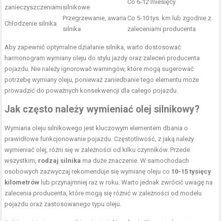
Co 6-12 miesięcy
zanieczyszczeniami
silnikowe
Przegrzewanie,
awaria
Co 5-10 tys. km lub zgodnie z
Chłodzenie silnika
silnika
zaleceniami producenta
Aby zapewnić optymalne działanie silnika, warto dostosować
harmonogram wymiany oleju do stylu jazdy oraz zaleceń producenta
pojazdu. Nie należy ignorować warningów, które mogą sugerować
potrzebę wymiany oleju, ponieważ zaniedbanie tego elementu może
prowadzić do poważnych konsekwencji dla całego pojazdu.
Jak często należy wymieniać olej silnikowy?
Wymiana oleju silnikowego jest kluczowym elementem dbania o
prawidłowe funkcjonowanie pojazdu. Częstotliwość, z jaką należy
wymieniać olej, różni się w zależności od kilku czynników. Przede
wszystkim,
rodzaj silnika
ma duże znaczenie. W samochodach
osobowych zazwyczaj rekomenduje się wymianę oleju co
10-15 tysięcy
kilometrów
lub przynajmniej raz w roku. Warto jednak zwrócić uwagę na
zalecenia producenta, które mogą się różnić w zależności od modelu
pojazdu oraz zastosowanego typu oleju.