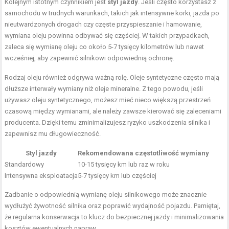
Kolejnym istotnym czynnikiem jest
styl jazdy
. Jeśli często korzystasz z
samochodu w trudnych warunkach, takich jak intensywne korki, jazda po
nieutwardzonych drogach czy częste przyspieszanie i hamowanie,
wymiana oleju powinna odbywać się częściej. W takich przypadkach,
zaleca się wymianę oleju co około 5-7 tysięcy kilometrów lub nawet
wcześniej, aby zapewnić silnikowi odpowiednią ochronę.
Rodzaj oleju również odgrywa ważną rolę. Oleje syntetyczne często mają
dłuższe interwały wymiany niż oleje mineralne. Z tego powodu, jeśli
używasz oleju syntetycznego, możesz mieć nieco większą przestrzeń
czasową między wymianami, ale należy zawsze kierować się zaleceniami
producenta. Dzięki temu zminimalizujesz ryzyko uszkodzenia silnika i
zapewnisz mu długowieczność.
Styl jazdy
Rekomendowana częstotliwość wymiany
Standardowy
10-15 tysięcy km lub raz w roku
Intensywna eksploatacja
5-7 tysięcy km lub częściej
Zadbanie o odpowiednią wymianę oleju silnikowego może znacznie
wydłużyć żywotność silnika oraz poprawić wydajność pojazdu. Pamiętaj,
że regularna konserwacja to klucz do bezpiecznej jazdy i minimalizowania
kosztów ewentualnych napraw.