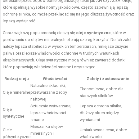
określane przez odpowiednie organizacje, takie jak API czy ACEA. Oleje,
które spełniają wysokie normy jakościowe, często zapewniają lepszą
ochronę silnika, co może przekładać się na jego dłuższą żywotność oraz
lepszą wydajność.
Coraz większą popularnością cieszą się
oleje syntetyczne
, które w
porównaniu do olejów mineralnych oferują szereg korzyści. Do ich zalet
należy lepsza stabilność w wysokich temperaturach, mniejsze zużycie
paliwa oraz lepsze właściwości ochronne w trudnych warunkach
eksploatacyjnych. Oleje syntetyczne mogą również zawierać dodatki,
które poprawiają właściwości smarne i czyszczące.
Rodzaj oleju
Właściwości
Zalety i zastosowanie
Naturalne składniki,
Ekonomiczne, dobre dla
Oleje mineralne
przetwarzane z ropy
starszych silników
naftowej
Sztucznie wytwarzane,
Lepsza ochrona silnika,
Oleje
lepsze właściwości
dłuższy okres między
syntetyczne
smarne
wymianami
Mieszanka olejów
Oleje
Umiarkowana cena, dobre
mineralnych i
półsyntetyczne
właściwości