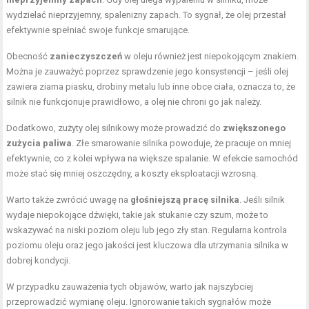
wydzielać nieprzyjemny, spalenizny zapach. To sygnał, że olej przestał
efektywnie spełniać swoje funkcje smarujące.
Obecność
zanieczyszczeń
w oleju również jest niepokojącym znakiem.
Można je zauważyć poprzez sprawdzenie jego konsystencji – jeśli olej
zawiera ziarna piasku, drobiny metalu lub inne obce ciała, oznacza to, że
silnik nie funkcjonuje prawidłowo, a olej nie chroni go jak należy.
Dodatkowo, zużyty olej silnikowy może prowadzić do
zwiększonego
zużycia paliwa
. Złe smarowanie silnika powoduje, że pracuje on mniej
efektywnie, co z kolei wpływa na większe spalanie. W efekcie samochód
może stać się mniej oszczędny, a koszty eksploatacji wzrosną.
Warto także zwrócić uwagę na
głośniejszą pracę silnika
. Jeśli silnik
wydaje niepokojące dźwięki, takie jak stukanie czy szum, może to
wskazywać na
niski poziom oleju
lub jego zły stan. Regularna kontrola
poziomu oleju oraz jego jakości jest kluczowa dla utrzymania silnika w
dobrej kondycji.
W przypadku zauważenia tych objawów, warto jak najszybciej
przeprowadzić wymianę oleju. Ignorowanie takich sygnałów może