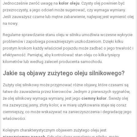
Jednocześnie zwróć uwagę na
kolor oleju
. Czysty olej powinien być
przezroczysty, a jego odcień może sugerować, czy wymaga wymiany.
Jeśli zauważysz czarne lub mętne zabarwienie, najlepiej jest wymienić olej
na nowy.
Regularne sprawdzanie stanu oleju w silniku umożliwia wczesne wykrycie
problemów i zapobiega poważniejszym uszkodzeniom. Dzięki kilku
prostym krokom każdy właściciel pojazdu może zadbać o jego trwałość i
efektywność. Pamiętaj, aby kontrolować stan oleju co kilka tysięcy
kilometrów lub według zaleceń producenta samochodu.
Jakie są objawy zużytego oleju silnikowego?
Zużyty olej silnikowy może przyjmować różne objawy, które czasami są
łatwe do zauważenia przez kierowców. Jednym z pierwszych sygnałów,
że olej silnikowy wymaga wymiany, jest jego
ciemny kolor
. Świeży olej
ma zazwyczaj jasny, złoty kolor, a w miarę użytkowania staje się coraz
ciemniejszy, co może wskazywać na zanieczyszczenia i degradację jego
właściwości.
Kolejnym charakterystycznym objawem zużytego oleju jest
nieprzyjemny zapach
. Gdy olej ulega wypaleniu w silniku, może