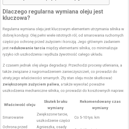
Dlaczego regularna wymiana oleju jest
kluczowa?
Regularna wymiana oleju jest kluczowym elementem utrzymania silnika w
dobrej kondycji. Olej pełni wiele istotnych ról, od smarowania ruchomych
części po ochronę przed zużyciem i korozją. Jego głównym zadaniem
jest
redukowanie tarcia
między elementami silnika, co minimalizuje
ryzyko ich uszkodzenia i wydłuża żywotność całego układu.
Z czasem jednak olej ulega degradacji. Przechodzi procesy utleniania, a
także związane z nagromadzeniem zanieczyszczeń, co prowadzi do
utraty jego właściwości smarnych. Zły stan oleju może skutkować
zwiększonym zużyciem paliwa
, a także wywołać poważne
uszkodzenia mechaniczne silnika, co prowadzi do kosztownych napraw.
Skutek braku
Rekomendowany czas
Właściwość oleju
wymiany
wymiany
Zwiększone tarcie,
Smarowanie
Co 5-10 tys. km
uszkodzenie części
Ochrona przed
Agnieszka, osady