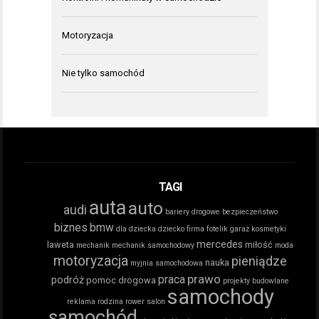
Motoryzacja
Nie tylko samochód
TAGI
auta
auto
audi
bariery drogowe
bezpieczeństwo
biznes
bmw
dla dziecka
dziecko
firma
fotelik
garaż
kosmetyki
mercedes
laweta
miłość
mechanik
mechanik samochodowy
moda
motoryzacja
pieniądze
nauka
myjnia samochodowa
prawo
praca
podróż
pomoc drogowa
projekty budowlane
samochody
reklama
rodzina
rower
salon
samochód