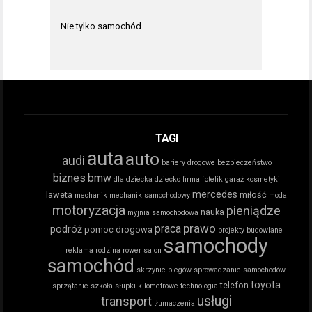
Nie tylko samochód
TAGI
auta
auto
audi
bariery drogowe
bezpieczeństwo
biznes
bmw
dla dziecka
dziecko
firma
fotelik
garaż
kosmetyki
mercedes
laweta
miłość
mechanik
mechanik samochodowy
moda
motoryzacja
pieniądze
nauka
myjnia samochodowa
prawo
praca
podróż
pomoc drogowa
projekty budowlane
samochody
reklama
rodzina
rower
salon
samochód
skrzynie biegów
sprowadzanie samochodów
toyota
telefon
sprzątanie
szkoła
słupki kilometrowe
technologia
usługi
transport
tłumaczenia