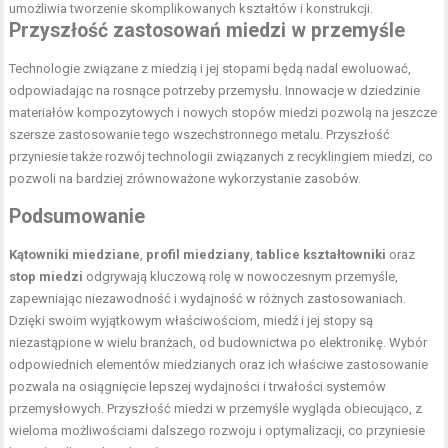
umożliwia tworzenie skomplikowanych kształtów i konstrukcji.
Przyszłość zastosowań miedzi w przemyśle
Technologie związane z miedzią i jej stopami będą nadal ewoluować,
odpowiadając na rosnące potrzeby przemysłu. Innowacje w dziedzinie
materiałów kompozytowych i nowych stopów miedzi pozwolą na jeszcze
szersze zastosowanie tego wszechstronnego metalu. Przyszłość
przyniesie także rozwój technologii związanych z recyklingiem miedzi, co
pozwoli na bardziej zrównoważone wykorzystanie zasobów.
Podsumowanie
Kątowniki miedziane
,
profil miedziany
,
tablice kształtowniki
oraz
stop miedzi
odgrywają kluczową rolę w nowoczesnym przemyśle,
zapewniając niezawodność i wydajność w różnych zastosowaniach.
Dzięki swoim wyjątkowym właściwościom, miedź i jej stopy są
niezastąpione w wielu branżach, od budownictwa po elektronikę. Wybór
odpowiednich elementów miedzianych oraz ich właściwe zastosowanie
pozwala na osiągnięcie lepszej wydajności i trwałości systemów
przemysłowych. Przyszłość miedzi w przemyśle wygląda obiecująco, z
wieloma możliwościami dalszego rozwoju i optymalizacji, co przyniesie