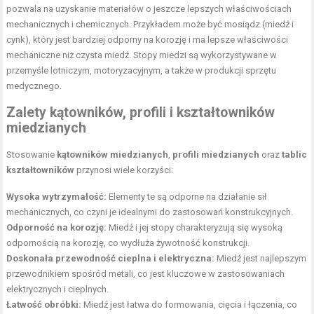
pozwala na uzyskanie materiałów o jeszcze lepszych właściwościach
mechanicznych i chemicznych. Przykładem może być mosiądz (miedź i
cynk), który jest bardziej odporny na korozję i ma lepsze właściwości
mechaniczne niż czysta miedź. Stopy miedzi są wykorzystywane w
przemyśle lotniczym, motoryzacyjnym, a także w produkcji sprzętu
medycznego.
Zalety kątowników, profili i kształtowników
miedzianych
Stosowanie
kątowników miedzianych
,
profili miedzianych
oraz
tablic
kształtowników
przynosi wiele korzyści:
Wysoka wytrzymałość:
Elementy te są odporne na działanie sił
mechanicznych, co czyni je idealnymi do zastosowań konstrukcyjnych.
Odporność na korozję:
Miedź i jej stopy charakteryzują się wysoką
odpornością na korozję, co wydłuża żywotność konstrukcji.
Doskonała przewodność cieplna i elektryczna:
Miedź jest najlepszym
przewodnikiem spośród metali, co jest kluczowe w zastosowaniach
elektrycznych i cieplnych.
Łatwość obróbki:
Miedź jest łatwa do formowania, cięcia i łączenia, co