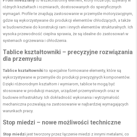
Profil miedziany
to wszechstronny element, który może być używany w
różnych kształtach i rozmiarach, dostosowanych do specyficznych
wymagań. Profile te znajdują zastosowanie w przemyśle motoryzacyjnym,
gdzie są wykorzystywane do produkcji elementów chłodzących, a także
w budownictwie do konstrukcji ram i innych elementów strukturalnych. Ich
wysoka przewodność cieplna sprawia, że są idealne do zastosowań w
systemach ogrzewania i chłodzenia.
Tablice kształtowniki – precyzyjne rozwiązania
dla przemysłu
Tablice kształtowniki
to specjalnie formowane elementy, które są
wykorzystywane w przemyśle do produkcji precyzyjnych komponentów.
Dzięki różnorodnym kształtom i wymiarom, tablice te mogą być
stosowane w produkcji maszyn, urządzeń przemysłowych oraz w
budowie infrastruktury. Ich dokładność wykonania i wytrzymałość
mechaniczna pozwalają na zastosowanie w najbardziej wymagających
warunkach pracy.
Stop miedzi – nowe możliwości techniczne
Stop miedzi
jest tworzony przez łączenie miedzi z innymi metalami, co