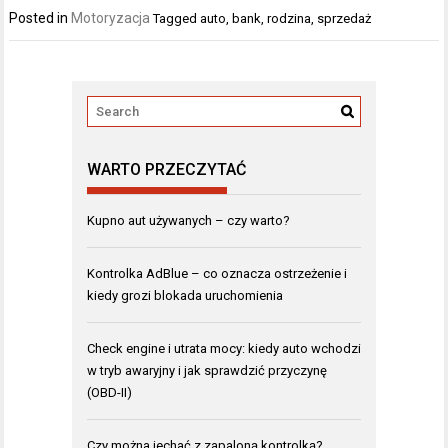
Posted in
Motoryzacja
Tagged
auto
,
bank
,
rodzina
,
sprzedaż
WARTO PRZECZYTAĆ
Kupno aut używanych – czy warto?
Kontrolka AdBlue – co oznacza ostrzeżenie i
kiedy grozi blokada uruchomienia
Check engine i utrata mocy: kiedy auto wchodzi
w tryb awaryjny i jak sprawdzić przyczynę
(OBD-II)
Czy można jechać z zapaloną kontrolką?