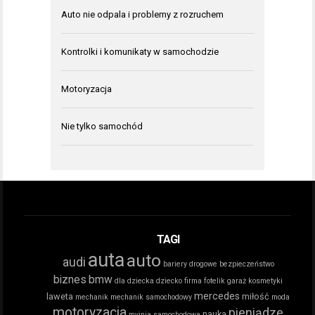
Auto nie odpala i problemy z rozruchem
Kontrolki i komunikaty w samochodzie
Motoryzacja
Nie tylko samochód
TAGI
auta
auto
audi
bariery drogowe
bezpieczeństwo
biznes
bmw
dla dziecka
dziecko
firma
fotelik
garaż
kosmetyki
mercedes
laweta
miłość
mechanik
mechanik samochodowy
moda
motoryzacja
pieniądze
nauka
myjnia samochodowa