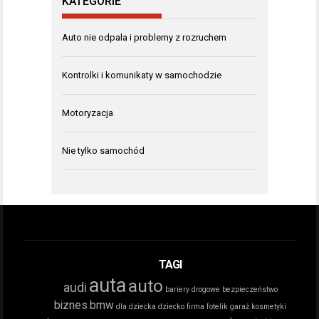
KATEGORIE
Auto nie odpala i problemy z rozruchem
Kontrolki i komunikaty w samochodzie
Motoryzacja
Nie tylko samochód
TAGI
auta
auto
audi
bariery drogowe
bezpieczeństwo
biznes
bmw
dla dziecka
dziecko
firma
fotelik
garaż
kosmetyki