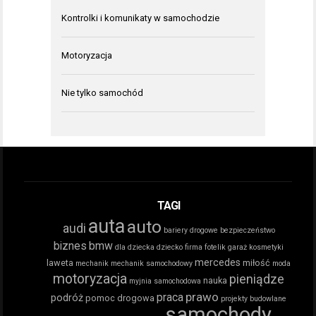
Kontrolki i komunikaty w samochodzie
Motoryzacja
Nie tylko samochód
TAGI
auta
auto
audi
bariery drogowe
bezpieczeństwo
biznes
bmw
dla dziecka
dziecko
firma
fotelik
garaż
kosmetyki
mercedes
laweta
miłość
mechanik
mechanik samochodowy
moda
motoryzacja
pieniądze
nauka
myjnia samochodowa
prawo
praca
podróż
pomoc drogowa
projekty budowlane
samochody