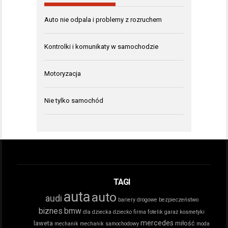
Auto nie odpala i problemy z rozruchem
Kontrolki i komunikaty w samochodzie
Motoryzacja
Nie tylko samochód
TAGI
auta
auto
audi
bariery drogowe
bezpieczeństwo
biznes
bmw
dla dziecka
dziecko
firma
fotelik
garaż
kosmetyki
mercedes
laweta
miłość
mechanik
mechanik samochodowy
moda