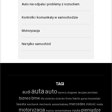
Auto nie odpala i problemy z rozruchem
Kontrolki i komunikaty w samochodzie
Motoryzacja
Nie tylko samochód
TAGI
auta
auto
audi
bariery drogowe
bezpieczeństwo
biznes
bmw
dla dziecka
dziecko
firma
fotelik
garaż
kosmetyki
mercedes
laweta
miłość
mechanik
mechanik samochodowy
moda
motoryzacja
pieniądze
nauka
myjnia samochodowa