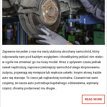
Zapewne nie jeden z nas ma swój ulubiony ukochany samochód, który
odpowiada nam pod każdym względem i chcielibyśmy jeździć nim stale i
w ogóle nie zmieniać go na nowy model. Wraz z upływem czasu jednak
nawet najdroższy, najnowocześniejszy samochód ulega stopniowemu
zużyciu, pojawiają się mniejsze lub większe usterki. Innymi słowy, każde
auto się starzeje. To rzecz jak najbardziej normalna. Czasami też sami
czujemy, że nasze auto potrzebuje kapitalnego odświeżenia, wymiany
części; chcemy podarować mu drugie…
READ MORE