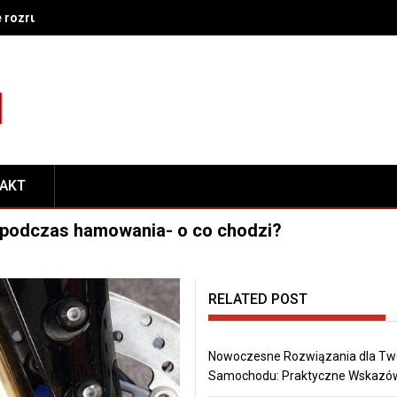
e rozruch nie działa – co sprawdzić w układzie zasilania i zapłonu
TAKT
ł podczas hamowania- o co chodzi?
RELATED POST
Nowoczesne Rozwiązania dla Tw
Samochodu: Praktyczne Wskazó