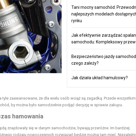
Tani mocny samochód: Przewodn
najlepszych modelach dostępnyc
rynku
Jak efektywnie zarządzać spala
samochodu: Kompleksowy przew
Bezpieczeństwo jazdy samocho
czego zależy?
Jak działa układ hamulcowy?
a tyle zaawansowane, że dla wielu osób wciąż są zagadką. Przede wszystkim
ochód, by można było samodzielnie podjąć decyzję w sprawie zakupu.
dczas hamowania
będą znajdowały się w danym samochodzie, bywają przeróżne. Im bardziej
różnego rodzaju nowoczesnych rozwiązań będzie można tam mieć. Niezależn