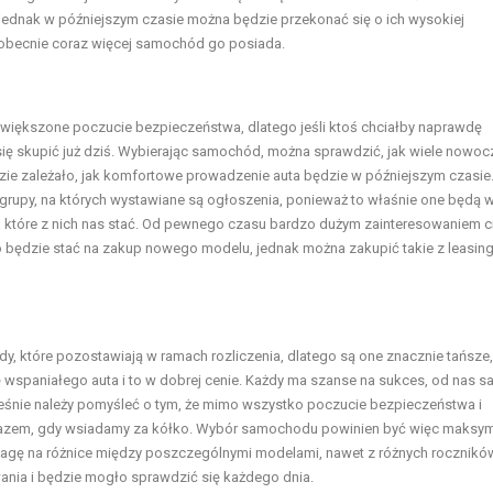
 jednak w późniejszym czasie można będzie przekonać się o ich wysokiej
 obecnie coraz więcej samochód go posiada.
większone poczucie bezpieczeństwa, dlatego jeśli ktoś chciałby naprawdę
się skupić już dziś. Wybierając samochód, można sprawdzić, jak wiele nowo
zie zależało, jak komfortowe prowadzenie auta będzie w późniejszym czasie
grupy, na których wystawiane są ogłoszenia, ponieważ to właśnie one będą w
 na które z nich nas stać. Od pewnego czasu bardzo dużym zainteresowaniem c
 będzie stać na zakup nowego modelu, jednak można zakupić takie z leasing
, które pozostawiają w ramach rozliczenia, dlatego są one znacznie tańsze,
 wspaniałego auta i to w dobrej cenie. Każdy ma szanse na sukces, od nas 
ześnie należy pomyśleć o tym, że mimo wszystko poczucie bezpieczeństwa i
razem, gdy wsiadamy za kółko. Wybór samochodu powinien być więc maksym
agę na różnice między poszczególnymi modelami, nawet z różnych rocznikó
iwania i będzie mogło sprawdzić się każdego dnia.