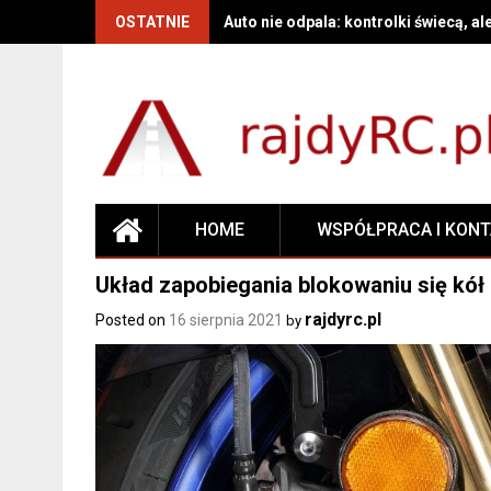
OSTATNIE
Auto nie odpala: kontrolki świecą, al
HOME
WSPÓŁPRACA I KON
Układ zapobiegania blokowaniu się kó
rajdyrc.pl
Posted on
16 sierpnia 2021
by