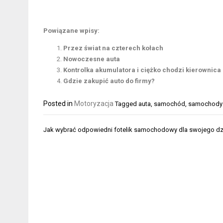
Powiązane wpisy:
Przez świat na czterech kołach
Nowoczesne auta
Kontrolka akumulatora i ciężko chodzi kierownica
Gdzie zakupić auto do firmy?
Posted in
Motoryzacja
Tagged
auta
,
samochód
,
samochody
Nawigacja
Jak wybrać odpowiedni fotelik samochodowy dla swojego d
wpisu