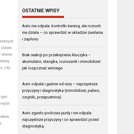
OSTATNIE WPISY
Auto nie odpala: kontrolki świecą, ale rozruch
nie działa – co sprawdzić w układzie zasilania
i zapłonu
czesnych
. Gdzie
 stanie
Brak reakcji po przekręceniu kluczyka –
ieszą
akumulator, stacyjka, rozrusznik i immobilizer:
u, czy
jak rozpoznać winnego
Auto odpala i gaśnie od razu – najczęstsze
przyczyny i diagnostyka (immobilizer, paliwo,
 tym
czujniki, przepustnica)
samych
Auto zgasło podczas jazdy i nie odpala:
alnie
najczęstsze przyczyny i co sprawdzić przed
w.
diagnostyką