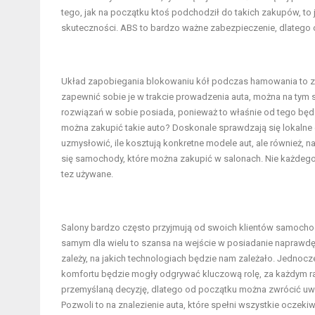
tego, jak na początku ktoś podchodził do takich zakupów, to
skuteczności. ABS to bardzo ważne zabezpieczenie, dlatego
Układ zapobiegania blokowaniu kół podczas hamowania
to z
zapewnić sobie je w trakcie prowadzenia auta, można na tym 
rozwiązań w sobie posiada, ponieważ to właśnie od tego będ
można zakupić takie auto? Doskonale sprawdzają się lokalne 
uzmysłowić, ile kosztują konkretne modele aut, ale również,
się samochody, które można zakupić w salonach. Nie każdego
tez używane.
Salony bardzo często przyjmują od swoich klientów samochody
samym dla wielu to szansa na wejście w posiadanie naprawdę
zależy, na jakich technologiach będzie nam zależało. Jednoc
komfortu będzie mogły odgrywać kluczową rolę, za każdym 
przemyślaną decyzję, dlatego od początku można zwrócić uw
Pozwoli to na znalezienie auta, które spełni wszystkie oczek