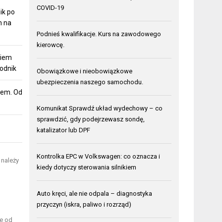
COVID-19
ik po
h na
Podnieś kwalifikacje. Kurs na zawodowego
kierowcę.
niem
odnik
Obowiązkowe i nieobowiązkowe
ubezpieczenia naszego samochodu.
dem. Od
Komunikat Sprawdź układ wydechowy – co
sprawdzić, gdy podejrzewasz sondę,
katalizator lub DPF
Kontrolka EPC w Volkswagen: co oznacza i
 należy
kiedy dotyczy sterowania silnikiem
Auto kręci, ale nie odpala – diagnostyka
przyczyn (iskra, paliwo i rozrząd)
ie od