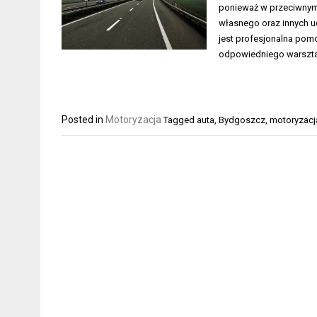
ponieważ w przeciwnym 
własnego oraz innych u
jest profesjonalna po
odpowiedniego warszta
Posted in
Motoryzacja
Tagged
auta
,
Bydgoszcz
,
motoryzacj