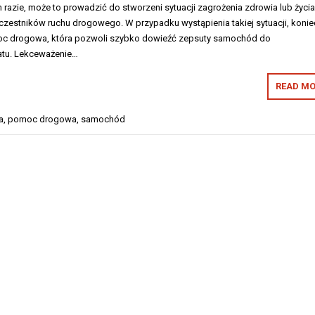
razie, może to prowadzić do stworzeni sytuacji zagrożenia zdrowia lub życi
czestników ruchu drogowego. W przypadku wystąpienia takiej sytuacji, koni
moc drogowa, która pozwoli szybko dowieźć zepsuty samochód do
tu. Lekceważenie…
READ MO
a
,
pomoc drogowa
,
samochód