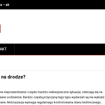
a – akumulator, stacyjka, rozrusznik i immobilizer: jak rozpoznać 
TAKT
h na drodze?
 nieprzewidziane i często bardzo niebezpieczne sytuacje, zdarzają się na
awie codziennie. Bardzo częstą przyczyną tego typu wydarzeń są nie wykryte
rie. Motoryzacja wymaga regularnego kontrolowania stanu technicznego,