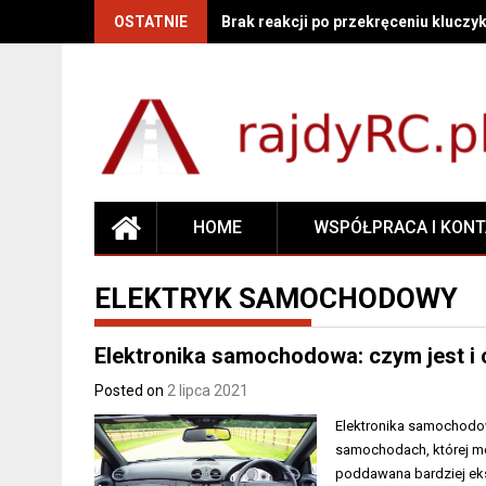
OSTATNIE
Brak reakcji po przekręceniu kluczyk
HOME
WSPÓŁPRACA I KON
ELEKTRYK SAMOCHODOWY
Elektronika samochodowa: czym jest i c
Posted on
2 lipca 2021
Elektronika samochodow
samochodach, której m
poddawana bardziej eks