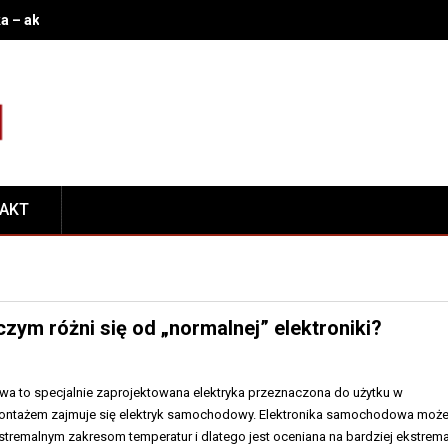
a – akumulator, stacyjka, rozrusznik i immobilizer: jak rozpoznać 
TAKT
zym różni się od „normalnej” elektroniki?
a to specjalnie zaprojektowana elektryka przeznaczona do użytku w
ontażem zajmuje się elektryk samochodowy. Elektronika samochodowa może
tremalnym zakresom temperatur i dlatego jest oceniana na bardziej ekstrem