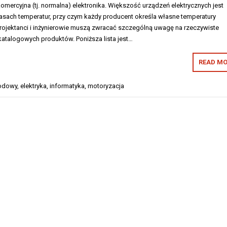
komercyjna (tj. normalna) elektronika. Większość urządzeń elektrycznych jest
asach temperatur, przy czym każdy producent określa własne temperatury
ojektanci i inżynierowie muszą zwracać szczególną uwagę na rzeczywiste
katalogowych produktów. Poniższa lista jest…
READ MO
hodowy
,
elektryka
,
informatyka
,
motoryzacja