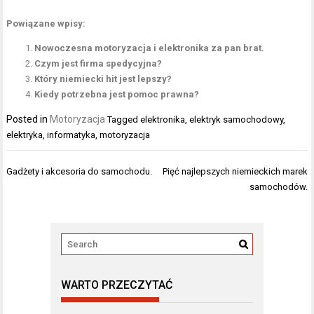
Powiązane wpisy:
Nowoczesna motoryzacja i elektronika za pan brat.
Czym jest firma spedycyjna?
Który niemiecki hit jest lepszy?
Kiedy potrzebna jest pomoc prawna?
Posted in
Motoryzacja
Tagged
elektronika
,
elektryk samochodowy
,
elektryka
,
informatyka
,
motoryzacja
Nawigacja
Gadżety i akcesoria do samochodu.
Pięć najlepszych niemieckich marek
wpisu
samochodów.
WARTO PRZECZYTAĆ