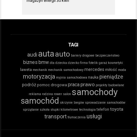
magazyn energii 30 kwh
TAGI
auta
auto
audi
bariery drogowe
bezpieczeństwo
biznes
bmw
dla dziecka
dziecko
firma
fotelik
garaż
kosmetyki
mercedes
laweta
miłość
mechanik
mechanik samochodowy
moda
motoryzacja
pieniądze
nauka
myjnia samochodowa
prawo
praca
podróż
pomoc drogowa
projekty budowlane
samochody
reklama
rodzina
rower
salon
samochód
skrzynie biegów
sprowadzanie samochodów
toyota
telefon
sprzątanie
szkoła
słupki kilometrowe
technologia
usługi
transport
tłumaczenia