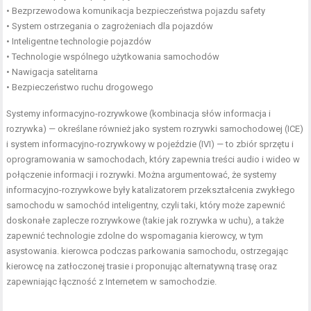
• Bezprzewodowa komunikacja bezpieczeństwa pojazdu safety
• System ostrzegania o zagrożeniach dla pojazdów
• Inteligentne technologie pojazdów
• Technologie wspólnego użytkowania samochodów
• Nawigacja satelitarna
• Bezpieczeństwo ruchu drogowego
Systemy informacyjno-rozrywkowe (kombinacja słów informacja i
rozrywka) — określane również jako system rozrywki samochodowej (ICE)
i system informacyjno-rozrywkowy w pojeździe (IVI) — to zbiór sprzętu i
oprogramowania w samochodach, który zapewnia treści audio i wideo w
połączenie informacji i rozrywki. Można argumentować, że systemy
informacyjno-rozrywkowe były katalizatorem przekształcenia zwykłego
samochodu w samochód inteligentny, czyli taki, który może zapewnić
doskonałe zaplecze rozrywkowe (takie jak rozrywka w uchu), a także
zapewnić technologie zdolne do wspomagania kierowcy, w tym
asystowania. kierowca podczas parkowania samochodu, ostrzegając
kierowcę na zatłoczonej trasie i proponując alternatywną trasę oraz
zapewniając łączność z Internetem w samochodzie.