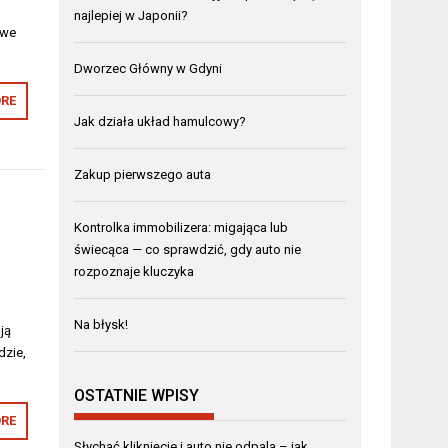
najlepiej w Japonii?
owe
Dworzec Główny w Gdyni
RE
Jak działa układ hamulcowy?
Zakup pierwszego auta
Kontrolka immobilizera: migająca lub
świecąca — co sprawdzić, gdy auto nie
rozpoznaje kluczyka
Na błysk!
ją
dzie,
OSTATNIE WPISY
RE
Słychać kliknięcie i auto nie odpala – jak