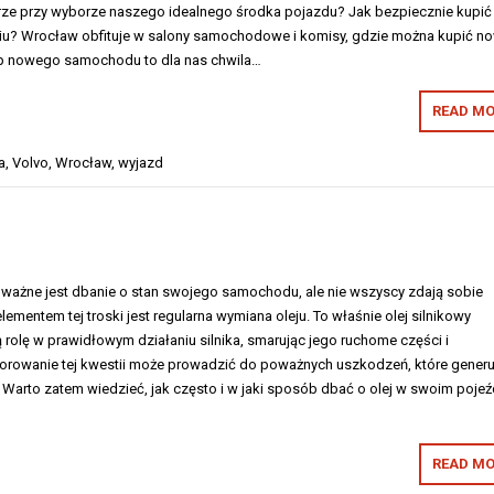
rze przy wyborze naszego idealnego środka pojazdu? Jak bezpiecznie kupić
? Wrocław obfituje w salony samochodowe i komisy, gdzie można kupić n
up nowego samochodu to dla nas chwila…
READ MO
a
,
Volvo
,
Wrocław
,
wyjazd
k ważne jest dbanie o stan swojego samochodu, ale nie wszyscy zdają sobie
ementem tej troski jest regularna wymiana oleju. To właśnie olej silnikowy
rolę w prawidłowym działaniu silnika, smarując jego ruchome części i
gnorowanie tej kwestii może prowadzić do poważnych uszkodzeń, które generu
Warto zatem wiedzieć, jak często i w jaki sposób dbać o olej w swoim pojeź
READ MO