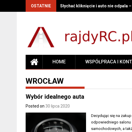
OSTATNIE
Słychać kliknięcie i auto nie odpala 
HOME
WSPÓŁPRACA I KON
WROCŁAW
Wybór idealnego auta
Posted on
30 lipca 2020
Decydując się na zaku
odpowiedniego salonu 
samochodowych, a takż