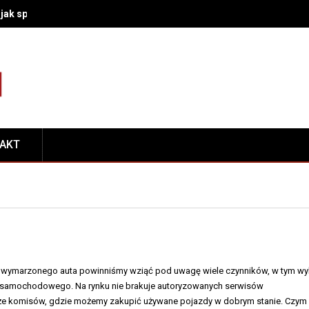
– jak sprawdzić, czy winny jest akumulator, rozrusznik czy połączeni
TAKT
p wymarzonego auta powinniśmy wziąć pod uwagę wiele czynników, w tym wy
samochodowego. Na rynku nie brakuje autoryzowanych serwisów
e komisów, gdzie możemy zakupić używane pojazdy w dobrym stanie. Czym