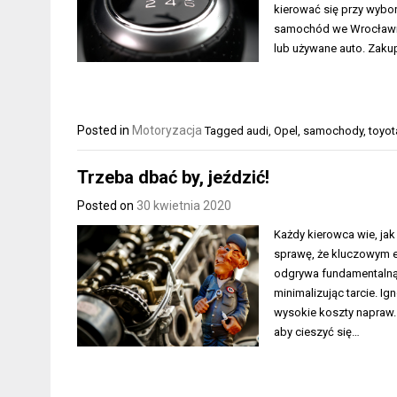
kierować się przy wybo
samochód we Wrocławiu
lub używane auto. Zak
Posted in
Motoryzacja
Tagged
audi
,
Opel
,
samochody
,
toyot
Trzeba dbać by, jeździć!
Posted on
30 kwietnia 2020
Każdy kierowca wie, ja
sprawę, że kluczowym el
odgrywa fundamentalną 
minimalizując tarcie. I
wysokie koszty napraw. 
aby cieszyć się…