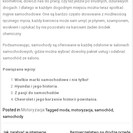
kilometrów, dowozi nas do pracy, czy też jedzie po brudnych, dziurawych
drogach. I dlatego w każdym dogodnym miejscu można teraz spotkać
myjnie samochodowe. One są bardzo często stosowane z możliwością
ręcznego mycia, każdy kierowca może sam umyć je płynem, szamponem,
woskiem i opłukać by nie pozostało na karoserii żaden środek
chemiczny.
Podsumowując, samochody są oferowane w każdej odsłonie w salonach
samochodowych, gdzie można wybrać dowolny pakiet usług i odebrać
samochód ze salonu.
Powiązane wpisy:
Wielkie marki samochodowe i nie tylko!
Hyundai i jego historia.
Z pasji do samochodów
Chevrolet i jego korzenie historii powstania.
Posted in
Motoryzacja
Tagged
moda
,
motoryzacja
,
samochód
,
samochody
Nawigacja
Jak zarabiać w internecie
Bezpieczeństwo na drodze przede