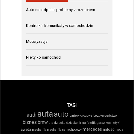
Auto nie odpala i problemy z rozruchem
Kontrolki i komunikaty w samochodzie
Motoryzacja
Nie tylko samochód
TAGI
auta
auto
audi
bariery drogowe
bezpieczeństwo
biznes
bmw
dla dziecka
dziecko
firma
fotelik
garaż
kosmetyki
mercedes
laweta
miłość
mechanik
mechanik samochodowy
moda