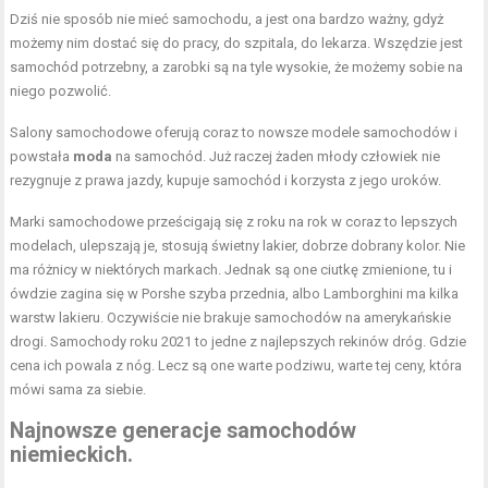
Dziś nie sposób nie mieć samochodu, a jest ona bardzo ważny, gdyż
możemy nim dostać się do pracy, do szpitala, do lekarza. Wszędzie jest
samochód potrzebny, a zarobki są na tyle wysokie, że możemy sobie na
niego pozwolić.
Salony samochodowe oferują coraz to nowsze modele samochodów i
powstała
moda
na samochód. Już raczej żaden młody człowiek nie
rezygnuje z prawa jazdy, kupuje samochód i korzysta z jego uroków.
Marki samochodowe prześcigają się z roku na rok w coraz to lepszych
modelach, ulepszają je, stosują świetny lakier, dobrze dobrany kolor. Nie
ma różnicy w niektórych markach. Jednak są one ciutkę zmienione, tu i
ówdzie zagina się w Porshe szyba przednia, albo Lamborghini ma kilka
warstw lakieru. Oczywiście nie brakuje samochodów na amerykańskie
drogi. Samochody roku 2021 to jedne z najlepszych rekinów dróg. Gdzie
cena ich powala z nóg. Lecz są one warte podziwu, warte tej ceny, która
mówi sama za siebie.
Najnowsze generacje samochodów
niemieckich.