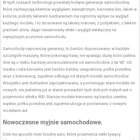
W tych czasach technologii powstały kolejne generacje samochodów,
które zachwycają klientów wyglądem zewnętrznym, karoseria lśni, lakier w
kolorze, pokryty lakierem bezbarwnym ma ogromny wpływ na wygląd
każdego modelu. I tu stosowane są lakiery matowe, z połyskiem, z lekkim
piachem złota, dając niesamowity efekt i wygląd estetyczny na
najwyższym poziomie samochodu.
Samochody najnowszej generacji, to bardzo dopracowane, w każdym
szczególe maszyny, które pokonają trasę, nie spalając dużej ilości paliwa.
One są o niebo bardziej unowocześnione od samochodów z lat 90′. Ich
maska i cała karoseria jest bardzo kulista, uwypuklona, połka przednia
wraz z kierownicą, zupełnie odbiega od starych modeli samochodów.
Wszystko jest dokładnie zaprojektowane, a porównując stare modele do
nowych, nie jesteśmy już w stanie prowadzić tych dobrych małych aut o
pojemności silnika 900. Starsze modele kierownic są bardzo cienkie,
wąskie, półka przednia jest zupełnie uboga w porównaniu z nowymi
modelami aut.
Nowoczesne myjnie samochodowe.
Dziś nie sposób mieć brudne auto, które przemierza setki tysięcy