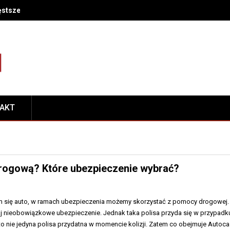
ęstsze przyczyny i diagnostyka (immobilizer, paliwo, czujniki, przep
TAKT
ogową? Które ubezpieczenie wybrać?
m się auto, w ramach ubezpieczenia możemy skorzystać z pomocy drogowej.
 nieobowiązkowe ubezpieczenie. Jednak taka polisa przyda się w przypadk
to nie jedyna polisa przydatna w momencie kolizji. Zatem co obejmuje Autoc