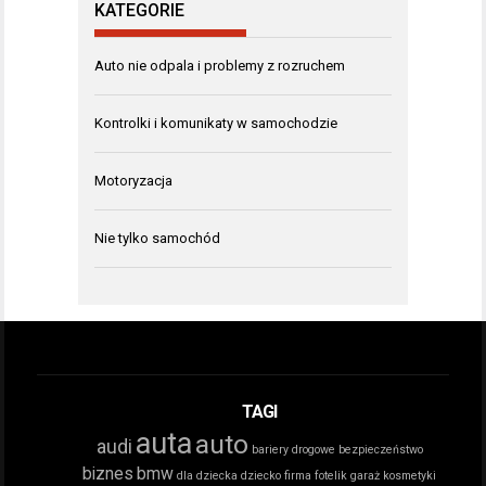
KATEGORIE
Auto nie odpala i problemy z rozruchem
Kontrolki i komunikaty w samochodzie
Motoryzacja
Nie tylko samochód
TAGI
auta
auto
audi
bariery drogowe
bezpieczeństwo
biznes
bmw
dla dziecka
dziecko
firma
fotelik
garaż
kosmetyki