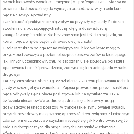
swoich kierowców wysokich umiejętności i profesjonalizmu.
Kierowca
powinien dostosować się do wymagań pracodawcy, w tym celu kurs
będzie niezwykle przydatny.
+Umiejętności praktyczne mają wpływ na przyszły styl jazdy. Podczas
szkolenia dla początkujących istotną rolę gra doświadczony i
zaangażowany instruktor. Nie bez znaczenia jest też stan pojazdu, na
którym będziemy ćwiczyć i szlifować swój warsztat.
+ Rola instruktora polega też na wyłapywaniu błędów, które mogą w
przyszłości zaważyć o poziomie bezpieczeństwa zarówno kierującego,
jak i innych uczestników ruchu. Po zapoznaniu się z budową pojazdu i
opanowaniu techniki prowadzenia, zaczyna się konkretną jazda w ruchu
drogowym.
+
Kursy zawodowe
obejmują też szkolenie z zakresu planowania techniki
jazdy w szczególnych warunkach. Zajęcia prowadzone przez instruktora
będą odbywały się na płycie poślizgowej lub na symulatorze. Takie
ćwiczenia niesamowicie podnoszą adrenalinę, a kierowcy mogą
doświadczyć realnego poślizgu. W trakcie takiej symulowanej sytuacji,
przyszli zawodowcy mają szansę opanować stres związany z krytycznym
zdarzeniem oraz przede wszystkim nauczyć się, jak kontrolować i wyjść
cało z niebezpiecznych dla niego i innych uczestników zdarzenia.
+Ćwiczenia symulowane odnośnie różnych warunków atmosferycznych i