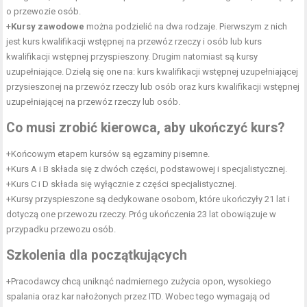
o przewozie osób.
+
Kursy zawodowe
można podzielić na dwa rodzaje. Pierwszym z nich
jest kurs kwalifikacji wstępnej na przewóz rzeczy i osób lub kurs
kwalifikacji wstępnej przyspieszony. Drugim natomiast są kursy
uzupełniające. Dzielą się one na: kurs kwalifikacji wstępnej uzupełniającej
przysieszonej na przewóz rzeczy lub osób oraz kurs kwalifikacji wstępnej
uzupełniającej na przewóz rzeczy lub osób.
Co musi zrobić
kierowca
, aby ukończyć kurs?
+Końcowym etapem kursów są egzaminy pisemne.
+Kurs A i B składa się z dwóch części, podstawowej i specjalistycznej.
+Kurs C i D składa się wyłącznie z części specjalistycznej.
+Kursy przyspieszone są dedykowane osobom, które ukończyły 21 lat i
dotyczą one przewozu rzeczy. Próg ukończenia 23 lat obowiązuje w
przypadku przewozu osób.
Szkolenia dla początkujących
+Pracodawcy chcą uniknąć nadmiernego zużycia opon, wysokiego
spalania oraz kar nałożonych przez ITD. Wobec tego wymagają od