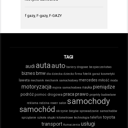
f gazy, F-gazy, F-GAZY
TAGI
auta
auto
audi
bariery drogowe
bezpieczeństwo
biznes
bmw
dla dziecka
dziecko
firma
fotelik
garaż
kosmetyki
mercedes
laweta
miłość
mechanik
mechanik samochodowy
moda
motoryzacja
pieniądze
nauka
myjnia samochodowa
prawo
praca
podróż
pomoc drogowa
projekty budowlane
samochody
reklama
rodzina
rower
salon
samochód
skrzynie biegów
sprowadzanie samochodów
toyota
telefon
sprzątanie
szkoła
słupki kilometrowe
technologia
usługi
transport
tłumaczenia