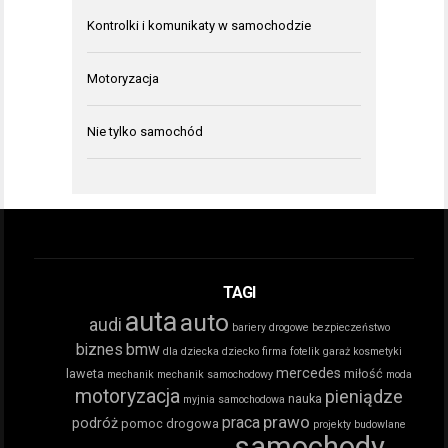
Kontrolki i komunikaty w samochodzie
Motoryzacja
Nie tylko samochód
TAGI
auta
auto
audi
bariery drogowe
bezpieczeństwo
biznes
bmw
dla dziecka
dziecko
firma
fotelik
garaż
kosmetyki
mercedes
laweta
miłość
mechanik
mechanik samochodowy
moda
motoryzacja
pieniądze
nauka
myjnia samochodowa
prawo
praca
podróż
pomoc drogowa
projekty budowlane
samochody