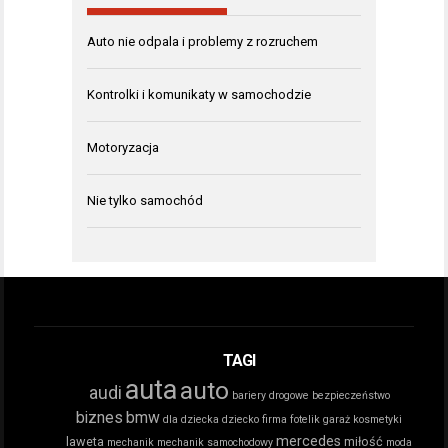
Auto nie odpala i problemy z rozruchem
Kontrolki i komunikaty w samochodzie
Motoryzacja
Nie tylko samochód
TAGI
auta
auto
audi
bariery drogowe
bezpieczeństwo
biznes
bmw
dla dziecka
dziecko
firma
fotelik
garaż
kosmetyki
mercedes
laweta
miłość
mechanik
mechanik samochodowy
moda