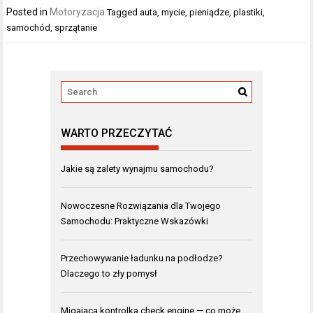
Posted in
Motoryzacja
Tagged
auta
,
mycie
,
pieniądze
,
plastiki
,
samochód
,
sprzątanie
WARTO PRZECZYTAĆ
Jakie są zalety wynajmu samochodu?
Nowoczesne Rozwiązania dla Twojego
Samochodu: Praktyczne Wskazówki
Przechowywanie ładunku na podłodze?
Dlaczego to zły pomysł
Migająca kontrolka check engine — co może