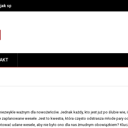
– jak sprawdzić, czy winny jest akumulator, rozrusznik czy połączeni
TAKT
niezwykle ważnym dla nowożeńców. Jednak każdy, kto jest już po ślubie wie, i
e zaplanowane wesele. Jest to kwestia, która często odstrasza młode pary o
gotować udane wesele, aby nie było ono dla nas żmudnym obowiązkiem? Klu