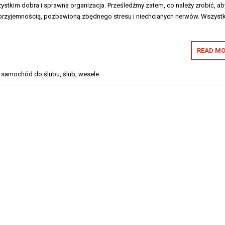
ystkim dobra i sprawna organizacja. Prześledźmy zatem, co należy zrobić, ab
ą przyjemnością, pozbawioną zbędnego stresu i niechcianych nerwów. Wszyst
READ MO
,
samochód do ślubu
,
ślub
,
wesele