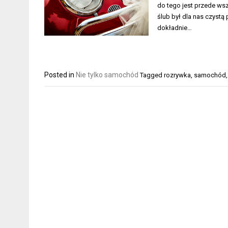
do tego jest przede wsz
ślub był dla nas czyst
dokładnie…
Posted in
Nie tylko samochód
Tagged
rozrywka
,
samochód