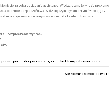
ie niesie za sobą posiadanie assistance. Wiedza o tym, że w razie problem
sza poczucie bezpieczeństwa. W dzisiejszym, dynamicznym świecie, gdy
ssistance staje się nieocenionym wsparciem dla każdego kierowcy.
óre ubezpieczenie wybrać?
?
leży?
,
podróż
,
pomoc drogowa
,
rodzina
,
samochód
,
transport samochodów
Wielkie marki samochodowe i ni