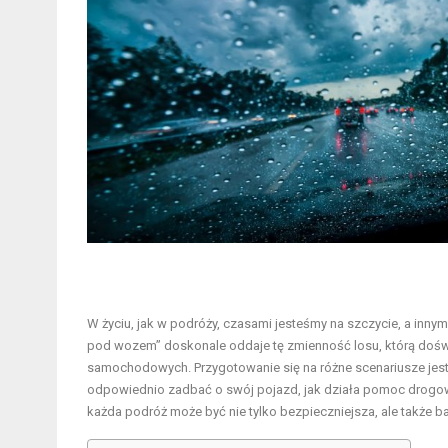
W życiu, jak w podróży, czasami jesteśmy na szczycie, a innym
pod wozem” doskonale oddaje tę zmienność losu, którą doświ
samochodowych. Przygotowanie się na różne scenariusze jest 
odpowiednio zadbać o swój pojazd, jak działa pomoc drogowa 
każda podróż może być nie tylko bezpieczniejsza, ale także b