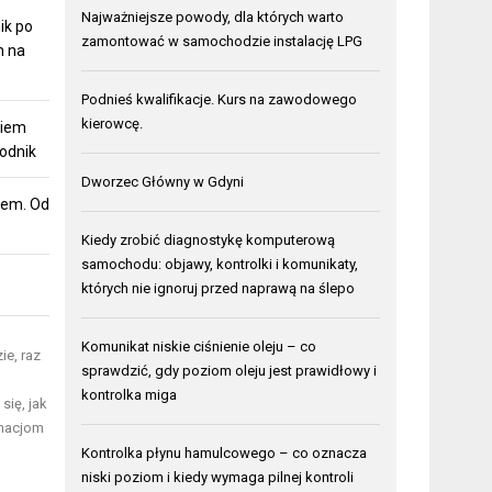
Najważniejsze powody, dla których warto
ik po
zamontować w samochodzie instalację LPG
h na
Podnieś kwalifikacje. Kurs na zawodowego
kierowcę.
niem
odnik
Dworzec Główny w Gdyni
dem. Od
Kiedy zrobić diagnostykę komputerową
samochodu: objawy, kontrolki i komunikaty,
których nie ignoruj przed naprawą na ślepo
Komunikat niskie ciśnienie oleju – co
ie, raz
sprawdzić, gdy poziom oleju jest prawidłowy i
kontrolka miga
się, jak
rmacjom
Kontrolka płynu hamulcowego – co oznacza
niski poziom i kiedy wymaga pilnej kontroli