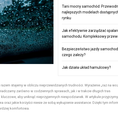
Tani mocny samochód: Przewodn
najlepszych modelach dostępnyc
rynku
Jak efektywnie zarządzać spala
samochodu: Kompleksowy przew
Bezpieczeństwo jazdy samocho
czego zależy?
Jak działa układ hamulcowy?
 razem stajemy w obliczu nieprzewidzianych trudności. Wyrażenie „raz na woz
adczamy zarówno w codziennych sprawach, jak i w trakcie długich tras
kluczowe, aby uniknąć nieprzyjemnych niespodzianek. W artykule przyjrzymy 
oraz jakie korzyści niesie ze sobą wykupienie assistance. Dzięki tym info
ardziej komfortowa.