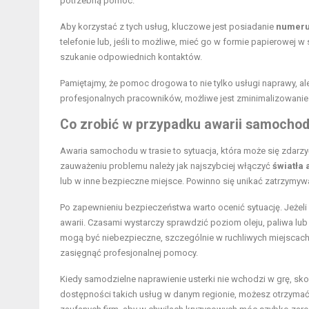
potrzebną pomoc.
Aby korzystać z tych usług, kluczowe jest posiadanie
numeru
telefonie lub, jeśli to możliwe, mieć go w formie papierowej 
szukanie odpowiednich kontaktów.
Pamiętajmy, że pomoc drogowa to nie tylko usługi naprawy, ale
profesjonalnych pracowników, możliwe jest zminimalizowanie
Co zrobić w przypadku awarii samochod
Awaria samochodu
w trasie to sytuacja, która może się zdarz
zauważeniu problemu należy jak najszybciej włączyć
światła
lub w inne bezpieczne miejsce. Powinno się unikać zatrzymy
Po zapewnieniu bezpieczeństwa warto ocenić sytuację. Jeżel
awarii. Czasami wystarczy sprawdzić poziom oleju, paliwa lub
mogą być niebezpieczne, szczególnie w ruchliwych miejscach. J
zasięgnąć profesjonalnej pomocy.
Kiedy samodzielne naprawienie usterki nie wchodzi w grę, sko
dostępności takich usług w danym regionie, możesz otrzyma