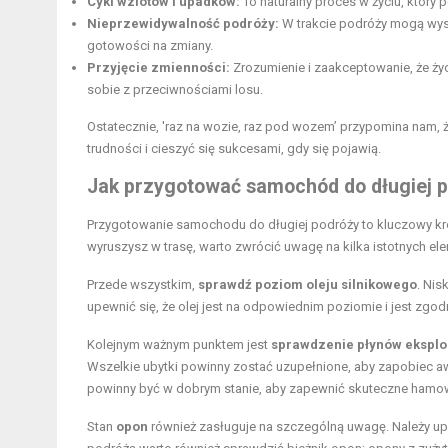
Cykl wzlotów i upadków:
To naturalny proces w życiu, który
Nieprzewidywalność podróży:
W trakcie podróży mogą wyst
gotowości na zmiany.
Przyjęcie zmienności:
Zrozumienie i zaakceptowanie, że ży
sobie z przeciwnościami losu.
Ostatecznie, 'raz na wozie, raz pod wozem’ przypomina nam, że
trudności i cieszyć się sukcesami, gdy się pojawią.
Jak przygotować
samochód
do długiej 
Przygotowanie samochodu do długiej podróży to kluczowy kr
wyruszysz w trasę, warto zwrócić uwagę na kilka istotnych e
Przede wszystkim,
sprawdź
poziom oleju silnikowego
.
Nisk
upewnić się, że olej jest na odpowiednim poziomie i jest zgo
Kolejnym ważnym punktem jest
sprawdzenie płynów eksplo
Wszelkie ubytki powinny zostać uzupełnione, aby zapobiec a
powinny być w dobrym stanie, aby zapewnić skuteczne hamow
Stan
opon
również zasługuje na szczególną uwagę. Należy up