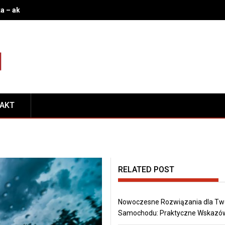
a – akumulator, stacyjka, rozrusznik i immobilizer: jak rozpoznać 
TAKT
RELATED POST
Nowoczesne Rozwiązania dla Tw
Samochodu: Praktyczne Wskazó