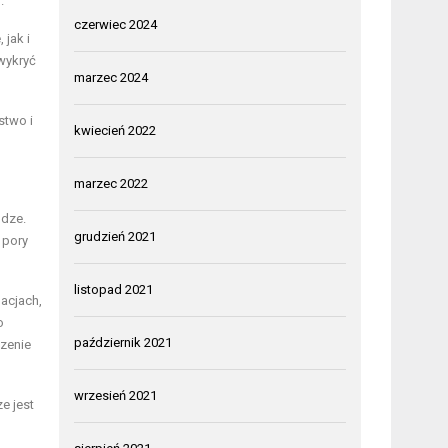
.
czerwiec 2024
 jak i
wykryć
marzec 2024
stwo i
kwiecień 2022
marzec 2022
odze.
grudzień 2021
 pory
listopad 2021
acjach,
o
październik 2021
czenie
wrzesień 2021
e jest