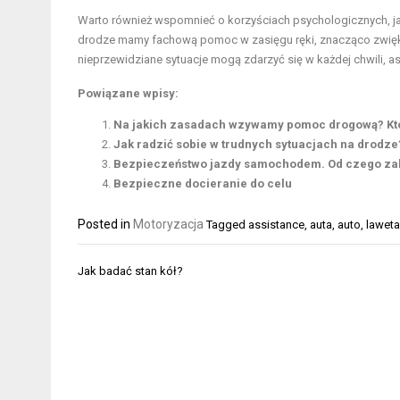
Warto również wspomnieć o korzyściach psychologicznych, jak
drodze mamy fachową pomoc w zasięgu ręki, znacząco zwięk
nieprzewidziane sytuacje mogą zdarzyć się w każdej chwili, a
Powiązane wpisy:
Na jakich zasadach wzywamy pomoc drogową? Kt
Jak radzić sobie w trudnych sytuacjach na drodze
Bezpieczeństwo jazdy samochodem. Od czego za
Bezpieczne docieranie do celu
Posted in
Motoryzacja
Tagged
assistance
,
auta
,
auto
,
laweta
Nawigacja
Jak badać stan kół?
wpisu