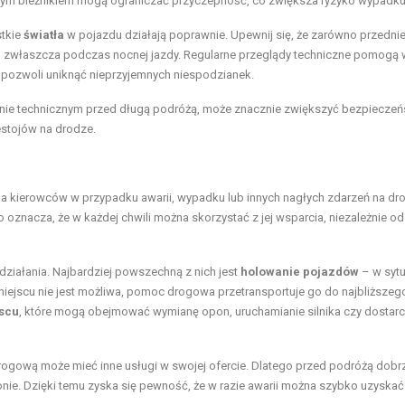
ytym bieżnikiem mogą ograniczać przyczepność, co zwiększa ryzyko wypadku
stkie
światła
w pojazdu działają poprawnie. Upewnij się, że zarówno przednie,
a, zwłaszcza podczas nocnej jazdy. Regularne przeglądy techniczne pomogą 
o pozwoli uniknąć nieprzyjemnych niespodzianek.
ie technicznym przed długą podróżą, może znacznie zwiększyć bezpieczeń
estojów na drodze.
la kierowców w przypadku awarii, wypadku lub innych nagłych zdarzeń na dr
oznacza, że w każdej chwili można skorzystać z jej wsparcia, niezależnie od
iałania. Najbardziej powszechną z nich jest
holowanie pojazdów
– w sytu
iejscu nie jest możliwa, pomoc drogowa przetransportuje go do najbliższeg
scu
, które mogą obejmować wymianę opon, uruchamianie silnika czy dostar
ogową może mieć inne usługi w swojej ofercie. Dlatego przed podróżą dobrz
nie. Dzięki temu zyska się pewność, że w razie awarii można szybko uzyskać