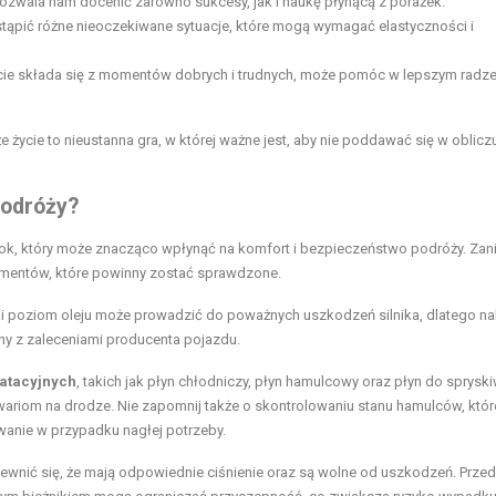
 pozwala nam docenić zarówno sukcesy, jak i naukę płynącą z porażek.
ąpić różne nieoczekiwane sytuacje, które mogą wymagać elastyczności i
cie składa się z momentów dobrych i trudnych, może pomóc w lepszym radze
 życie to nieustanna gra, w której ważne jest, aby nie poddawać się w oblicz
podróży?
ok, który może znacząco wpłynąć na komfort i bezpieczeństwo podróży. Zan
lementów, które powinny zostać sprawdzone.
i poziom oleju
może prowadzić do poważnych uszkodzeń silnika, dlatego na
dny z zaleceniami producenta pojazdu.
atacyjnych
, takich jak płyn chłodniczy, płyn hamulcowy oraz płyn do sprysk
wariom na drodze. Nie zapomnij także o skontrolowaniu stanu hamulców, któr
anie w przypadku nagłej potrzeby.
ewnić się, że mają odpowiednie ciśnienie oraz są wolne od uszkodzeń. Prze