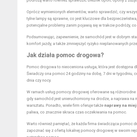
podróżą warto również sprawdzić bieżnik opon; opony z zuż
Oprócz wymienionych elementów, warto sprawdzić, czy wszy
tylne lampy są sprawne, co jest kluczowe dla bezpieczeństw
potencjalne problemy zanim pojawią się w trakcie podróży, c
Podsumowując, zapewnienie, że samochód jest w dobrym stan
komfort jazdy, a także zmniejszyć ryzyko nieplanowanych prz
Jak działa pomoc drogowa?
Pomoc drogowa to nieoceniona usługa, która jest dostępna d
Świadczy ona pomoc 24 godziny na dobę, 7 dni w tygodniu, co 
dnia czy nocy.
W ramach usług pomocy drogowej oferowane są różnorodne dz
gdy samochód jest unieruchomiony na drodze, a naprawa na m
warsztatu. Ponadto, wiele firm oferuje także
naprawy na miej
paliwa, co znacznie skraca czas oczekiwania na pomoc.
Warto również pamiętać, że każda firma świadcząca pomoc dr
zapoznać się z ofertą lokalnej pomocy drogowej w swoim rejo