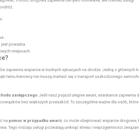
agować. Pomoc drogowa zapewnia nie tylko holowanie, ale również usługi
podróż.
u:
we.
a jest poważna.
liwych miejscach.
ce?
tóre zapewnia wsparcie w trudnych sytuacjach na drodze. Jedną z głównych k
ięki temu kierowcy nie muszą martwić się o transport uszkodzonego samoc
hodu zastępczego
. Jeśli nasz pojazd ulegnie awarii, assistance zapewnia 
owiązków bez większych przeszkód. To szczególnie ważne dla osób, które
yć na
pomoc w przypadku awarii
, co może obejmować wsparcie drogowe, t
iwa. Tego rodzaju usługi pozwalają uniknąć stresu i nieprzyjemności związan