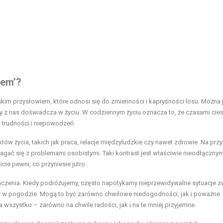
zem’?
kim przysłowiem, które odnosi się do zmienności i kapryśności losu. Można 
dy z nas doświadcza w życiu. W codziennym życiu oznacza to, że czasami ci
u trudności i niepowodzeń.
tów życia, takich jak praca, relacje międzyludzkie czy nawet zdrowie. Na przy
ać się z problemami osobistymi. Taki kontrast jest właściwie nieodłączny
ie pewni, co przyniesie jutro.
aczenia. Kiedy podróżujemy, często napotykamy nieprzewidywalne sytuacje 
any w pogodzie. Mogą to być zarówno chwilowe niedogodności, jak i poważne
wszystko – zarówno na chwile radości, jak i na te mniej przyjemne.