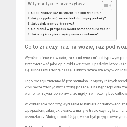
W tym artykule przeczytasz
Co to znaczy 'raz na wozie, raz pod wozem’?
Jak przygotować samochód do długiej podróży?
Jak działa pomoc drogowa?
Co zrobić w przypadku awarii samochodu w trasie?
Jakie są korzyści z wykupienia assistance?
Co to znaczy 'raz na wozie, raz pod wo
Wyrażenie
’raz na wozie, raz pod wozem’
jest typowym pols
zinterpretować jako opis cyklu wzlotów i upadków, które każ
się sukcesami i dobrą passą, a innym razem stajemy w oblicz
Tego rodzaju zmienność jest naturalna i dotyczy różnych aspek
ktoś może zdobyć wymarzoną posadę, a następnego dnia zmag
elementem życia, co sprawia, że nigdy nie możemy być całkowic
W kontekście podróży, wyrażenie to nabiera dodatkowego zn
z pojazdem, takie jak awarie, zmiany w trasie czy nagłe zmi
przeszkody. Dlatego podróżując, warto być przygotowanym na 