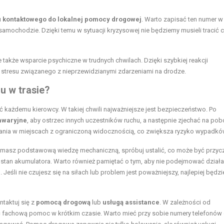
 kontaktowego do lokalnej pomocy drogowej
. Warto zapisać ten numer w
w samochodzie. Dzięki temu w sytuacji kryzysowej nie będziemy musieli tracić 
 także wsparcie psychiczne w trudnych chwilach. Dzięki szybkiej reakcji
 stresu związanego z nieprzewidzianymi zdarzeniami na drodze.
u w trasie?
yć każdemu kierowcy. W takiej chwili najważniejsze jest bezpieczeństwo. Po
 awaryjne
, aby ostrzec innych uczestników ruchu, a następnie zjechać na po
wania w miejscach z ograniczoną widocznością, co zwiększa ryzyko wypadkó
i masz podstawową wiedzę mechaniczną, spróbuj ustalić, co może być przyc
 stan
akumulatora
. Warto również pamiętać o tym, aby nie podejmować działa
eśli nie czujesz się na siłach lub problem jest poważniejszy, najlepiej będzi
ntaktuj się z
pomocą drogową
lub
usługą assistance
. W zależności od
ć fachową pomoc w krótkim czasie. Warto mieć przy sobie numery telefonów