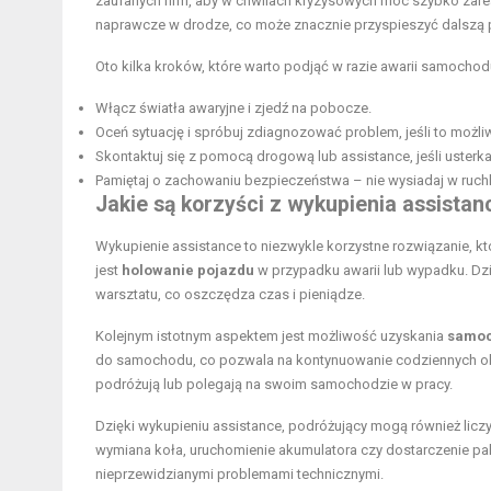
zaufanych firm, aby w chwilach kryzysowych móc szybko zare
naprawcze w drodze, co może znacznie przyspieszyć dalszą 
Oto kilka kroków, które warto podjąć w razie awarii samochod
Włącz światła awaryjne i zjedź na pobocze.
Oceń sytuację i spróbuj zdiagnozować problem, jeśli to możli
Skontaktuj się z pomocą drogową lub assistance, jeśli usterk
Pamiętaj o zachowaniu bezpieczeństwa – nie wysiadaj w ruch
Jakie są korzyści z wykupienia assistan
Wykupienie assistance to niezwykle korzystne rozwiązanie, k
jest
holowanie pojazdu
w przypadku awarii lub wypadku. Dz
warsztatu, co oszczędza czas i pieniądze.
Kolejnym istotnym aspektem jest możliwość uzyskania
samoc
do samochodu, co pozwala na kontynuowanie codziennych ob
podróżują lub polegają na swoim samochodzie w pracy.
Dzięki wykupieniu assistance, podróżujący mogą również licz
wymiana koła, uruchomienie akumulatora czy dostarczenie pal
nieprzewidzianymi problemami technicznymi.