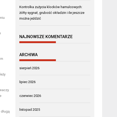
Kontrolka zużycia klocków hamulcowych:
żółty sygnał, grubość okładzin i ile jeszcze
niu
można jeździć
u
NAJNOWSZE KOMENTARZE
ARCHIWA
im
sierpień 2026
leży
lipiec 2026
iwaczy.
e
czerwiec 2026
listopad 2025
d długą