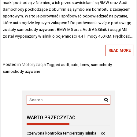
marki pochodzą z Niemiec, a ich przedstawicielami są BMW oraz Audi .
Samochody pochodzące z obu firm są symbolem komfortu z zacięciem
sportowym. Warto je porównać i spróbować odpowiedzieć na pytanie,
które auto będzie lepszym zakupem? Do porównania wzięte pod uwagę
zostały samochody używane : BMW M5 oraz Audi A6 Silnik i osiągi M5
został wyposażony w silnik o pojemności 4.4 l i mocy 450 KM. Prędkość…
READ MORE
Posted in
Motoryzacja
Tagged
audi
,
auto
,
bmw
,
samochody
,
samochody używane
WARTO PRZECZYTAĆ
Czerwona kontrolka temperatury silnika – co