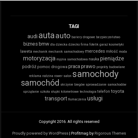
TAGI
auta
auto
audi
bariery drogowe
bezpieczeństwo
biznes
bmw
dla dziecka
dziecko
firma
fotelik
garaż
kosmetyki
mercedes
laweta
miłość
mechanik
mechanik samochodowy
moda
motoryzacja
pieniądze
nauka
myjnia samochodowa
prawo
praca
podróż
pomoc drogowa
projekty budowlane
samochody
reklama
rodzina
rower
salon
samochód
skrzynie biegów
sprowadzanie samochodów
toyota
telefon
sprzątanie
szkoła
słupki kilometrowe
technologia
usługi
transport
tłumaczenia
Copyright 2016. All rights reserved
Proudly powered by WordPress
|
Profitmag by
Rigorous Themes