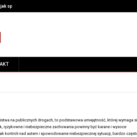
– jak sprawdzić, czy winny jest akumulator, rozrusznik czy połączeni
TAKT
stwa na publicznych drogach, to podstawowa umiejętność, której wymaga s
k, ryzykowne i niebezpieczne zachowania powinny być karane i wysoce
rak kontroli nad autem i spowodowanie niebezpiecznej sytuacji, bardzo częst