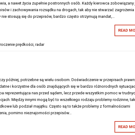
owia, a nawet życia zupełnie postronnych osób. Każdy kierowca zobowiązany 
pisów i zachowywania rozsądku na drogach, tak aby nie stwarzać zagrożenia 
y nie stosują się do przepisów, bardzo często otrzymują mandat,…
READ MO
roczenie prędkości
,
radar
czy później, potrzebne są wielu osobom. Doświadczenie w przepisach prawn
datne i korzystne dla osób znajdujących się w bardzo różnorodnych sytuacja
soba reprezentująca nas przed sądem, lecz przede wszystkim pomoc w trudnyc
jach. Między innymi mogą być to wszelkiego rodzaju problemy rodzinne, tak
dkowe lub podział majątku. Często są to także problemy z formalnościami
ienia, pomimo nieznajomości przepisów…
READ MO