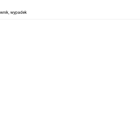
awnik
,
wypadek