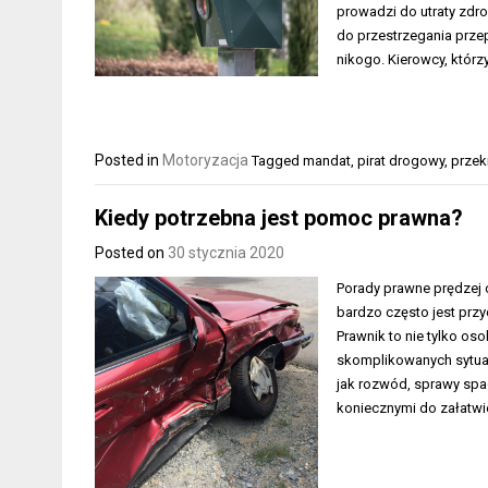
prowadzi do utraty zdr
do przestrzegania prze
nikogo. Kierowcy, którz
Posted in
Motoryzacja
Tagged
mandat
,
pirat drogowy
,
przek
Kiedy potrzebna jest pomoc prawna?
Posted on
30 stycznia 2020
Porady prawne prędzej 
bardzo często jest przy
Prawnik to nie tylko o
skomplikowanych sytuac
jak rozwód, sprawy spa
koniecznymi do załatw