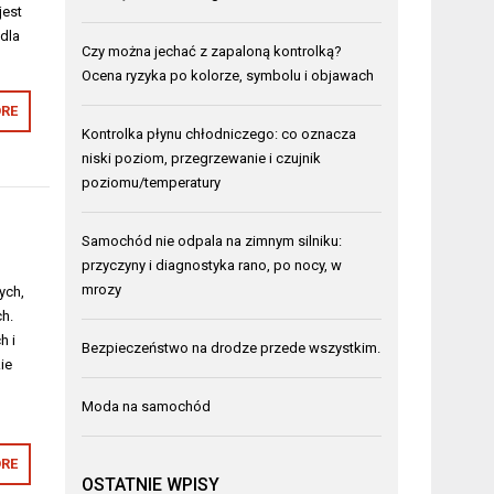
jest
dla
Czy można jechać z zapaloną kontrolką?
Ocena ryzyka po kolorze, symbolu i objawach
RE
Kontrolka płynu chłodniczego: co oznacza
niski poziom, przegrzewanie i czujnik
poziomu/temperatury
Samochód nie odpala na zimnym silniku:
przyczyny i diagnostyka rano, po nocy, w
mrozy
ych,
ch.
h i
Bezpieczeństwo na drodze przede wszystkim.
ie
Moda na samochód
RE
OSTATNIE WPISY