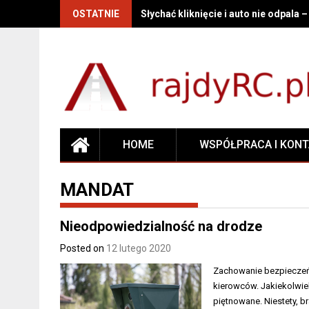
OSTATNIE
Słychać kliknięcie i auto nie odpala 
HOME
WSPÓŁPRACA I KON
MANDAT
Nieodpowiedzialność na drodze
Posted on
12 lutego 2020
Zachowanie bezpieczeń
kierowców. Jakiekolwie
piętnowane. Niestety, b